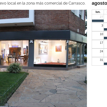
agosto
nuevo local en la zona más comercial de Carrasco.
lun.
27
3
10
17
24
31