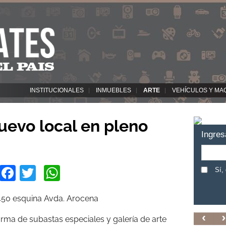
INSTITUCIONALES
INMUEBLES
ARTE
VEHÍCULOS Y MA
nuevo local en pleno
Ingres
Facebook
Twitter
WhatsApp
Sí,
6450 esquina Avda. Arocena
irma de subastas especiales y galería de arte