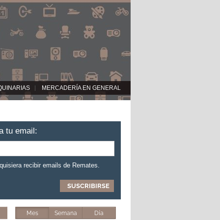
QUINARIAS
MERCADERÍA EN GENERAL
a tu email:
 quisiera recibir emails de Remates.
Mes
Semana
Día