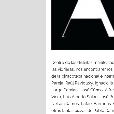
Dentro de las distintas manifesta
las vidrieras, nos encontraremos 
de la pinacoteca nacional e inte
Pareja, Raúl Pavlotzky, Ignacio It
Jorge Damiani, José Cúneo, Alfred
Viera, Luis Alberto Solari, José P
Nelson Ramos, Rafael Barradas. 
otras tantas piezas de Pablo Dam