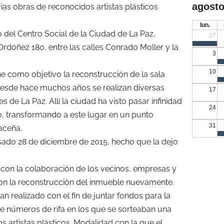
agosto
as obras de reconocidos artistas plásticos
lun.
o del Centro Social de la Ciudad de La Paz,
27
 Ordóñez 180, entre las calles Conrado Moller y la
3
10
ne como objetivo la reconstrucción de la sala
desde hace muchos años se realizan diversas
17
s de La Paz. Allí la ciudad ha visto pasar infinidad
24
o, transformando a este lugar en un punto
31
aceña.
asado 28 de diciembre de 2015, hecho que la dejo
 con la colaboración de los vecinos, empresas y
con la reconstrucción del inmueble nuevamente.
n realizado con el fin de juntar fondos para la
de números de rifa en los que se sorteaban una
s artistas plásticos. Modalidad con la que el