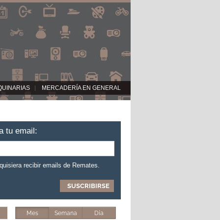
QUINARIAS
MERCADERÍA EN GENERAL
a tu email:
 quisiera recibir emails de Remates.
Mes
Semana
Día