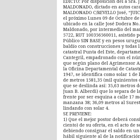
EDICTO: Por disposición del a Sra.
MALDONADO, dictado en autos ca
MALDONADO C/REVELLO José, “JUICI
el próximo Lunes 09 de Octubre de 2
ubicado en la calle José Dodera No.
Maldonado, por intermedio del ma
5722, RUT 100356560011, asistido p
Público SIN BASE y en pesos urugua
baldío con construcciones y todas l
catastral Punta del Este, departam
Cantegril, empadronado con el núme
que según plano del Agrimensor An
la Oficina Departamental de Catast
1947, se identifica como solar 1 de
de metros 1581,35 (mil quinientos 
que se deslinda así: 35,63 metros d
Juan B. Alberdi) que lo separa de 
frente por ser esquina a calle 17 m
manzana 38; 36,09 metros al Surest
lindando con solar 4.
SE PREVIENE:
1) Que el mejor postor deberá cons
ciento) de su oferta, en el acto de
debiendo consignar el saldo en un p
hábil siguiente al de la notificaci