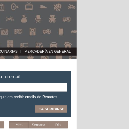
QUINARIAS
MERCADERÍA EN GENERAL
a tu email:
 quisiera recibir emails de Remates.
Mes
Semana
Día