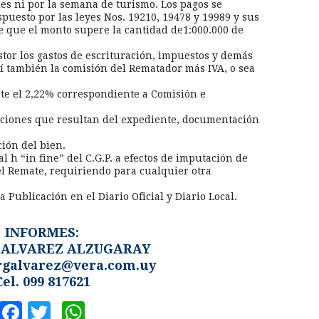
les ni por la semana de turismo. Los pagos se
puesto por las leyes Nos. 19210, 19478 y 19989 y sus
e que el monto supere la cantidad de1:000.000 de
stor los gastos de escrituración, impuestos y demás
sí también la comisión del Rematador más IVA, o sea
te el 2,22% correspondiente a Comisión e
diciones que resultan del expediente, documentación
ción del bien.
ral h “in fine” del C.G.P. a efectos de imputación de
el Remate, requiriendo para cualquier otra
na Publicación en el Diario Oficial y Diario Local.
INFORMES:
 ALVAREZ ALZUGARAY
galvarez@vera.com.uy
Cel. 099 817621
Facebook
Twitter
WhatsApp