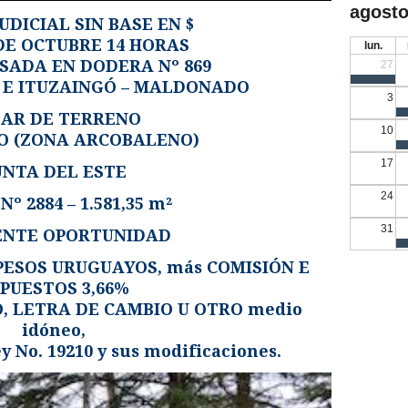
agosto
UDICIAL SIN BASE EN $
DE OCTUBRE 14 HORAS
lun.
SADA EN DODERA Nº 869
27
 E ITUZAINGÓ – MALDONADO
3
AR DE TERRENO
10
O (ZONA ARCOBALENO)
17
UNTA DEL ESTE
24
Nº 2884 – 1.581,35 m²
31
ENTE OPORTUNIDAD
PESOS URUGUAYOS, más COMISIÓN E
PUESTOS 3,66%
O, LETRA DE CAMBIO U OTRO medio
idóneo,
ey No. 19210 y sus modificaciones.