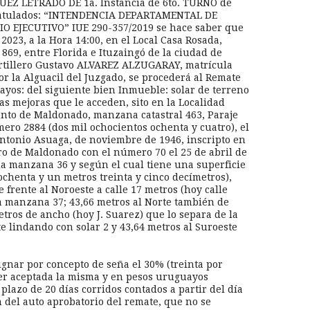
 JUEZ LETRADO DE 1a. Instancia de 6to. TURNO de
ratulados: “INTENDENCIA DEPARTAMENTAL DE
O EJECUTIVO” IUE 290-357/2019 se hace saber que
023, a la Hora 14:00, en el Local Casa Rosada,
 869, entre Florida e Ituzaingó de la ciudad de
rtillero Gustavo ALVAREZ ALZUGARAY, matrícula
or la Alguacil del Juzgado, se procederá al Remate
yos: del siguiente bien Inmueble: solar de terreno
as mejoras que le acceden, sito en la Localidad
ento de Maldonado, manzana catastral 463, Paraje
ro 2884 (dos mil ochocientos ochenta y cuatro), el
tonio Asuaga, de noviembre de 1946, inscripto en
ro de Maldonado con el número 70 el 25 de abril de
 la manzana 36 y según el cual tiene una superficie
ochenta y un metros treinta y cinco decímetros),
e frente al Noroeste a calle 17 metros (hoy calle
la manzana 37; 43,66 metros al Norte también de
etros de ancho (hoy J. Suarez) que lo separa de la
e lindando con solar 2 y 43,64 metros al Suroeste
ignar por concepto de seña el 30% (treinta por
 ser aceptada la misma y en pesos uruguayos
lazo de 20 días corridos contados a partir del día
ón del auto aprobatorio del remate, que no se