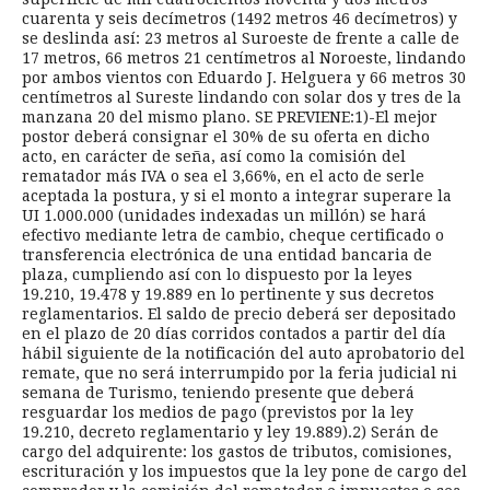
cuarenta y seis decímetros (1492 metros 46 decímetros) y
se deslinda así: 23 metros al Suroeste de frente a calle de
17 metros, 66 metros 21 centímetros al Noroeste, lindando
por ambos vientos con Eduardo J. Helguera y 66 metros 30
centímetros al Sureste lindando con solar dos y tres de la
manzana 20 del mismo plano. SE PREVIENE:1)-El mejor
postor deberá consignar el 30% de su oferta en dicho
acto, en carácter de seña, así como la comisión del
rematador más IVA o sea el 3,66%, en el acto de serle
aceptada la postura, y si el monto a integrar superare la
UI 1.000.000 (unidades indexadas un millón) se hará
efectivo mediante letra de cambio, cheque certificado o
transferencia electrónica de una entidad bancaria de
plaza, cumpliendo así con lo dispuesto por la leyes
19.210, 19.478 y 19.889 en lo pertinente y sus decretos
reglamentarios. El saldo de precio deberá ser depositado
en el plazo de 20 días corridos contados a partir del día
hábil siguiente de la notificación del auto aprobatorio del
remate, que no será interrumpido por la feria judicial ni
semana de Turismo, teniendo presente que deberá
resguardar los medios de pago (previstos por la ley
19.210, decreto reglamentario y ley 19.889).2) Serán de
cargo del adquirente: los gastos de tributos, comisiones,
escrituración y los impuestos que la ley pone de cargo del