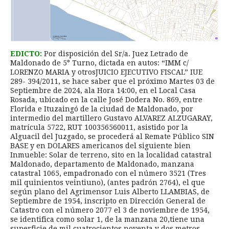
EDICTO:
Por disposición del Sr/a. Juez Letrado de
Maldonado de 5° Turno, dictada en autos: “IMM c/
LORENZO MARIA y otrosJUICIO EJECUTIVO FISCAL” IUE
289- 394/2011, se hace saber que el próximo Martes 03 de
Septiembre de 2024, ala Hora 14:00, en el Local Casa
Rosada, ubicado en la calle José Dodera No. 869, entre
Florida e Ituzaingó de la ciudad de Maldonado, por
intermedio del martillero Gustavo ALVAREZ ALZUGARAY,
matrícula 5722, RUT 100356560011, asistido por la
Alguacil del Juzgado, se procederá al Remate Público SIN
BASE y en DOLARES americanos del siguiente bien
Inmueble: Solar de terreno, sito en la localidad catastral
Maldonado, departamento de Maldonado, manzana
catastral 1065, empadronado con el número 3521 (Tres
mil quinientos veintiuno), (antes padrón 2764), el que
según plano del Agrimensor Luis Alberto LLAMBIAS, de
Septiembre de 1954, inscripto en Dirección General de
Catastro con el número 2077 el 3 de noviembre de 1954,
se identifica como solar 1, de la manzana 20,tiene una
superficie de mil cuatrocientos noventa y dos metros