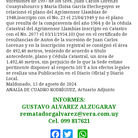
sucesiones de 1997 de los Sres. Juan Carlos Lorenzo
Couayrahourco y María Eloisa García Etechegoyen se
relacionó el plano del Agrimensor Llambías de
1948,inscripto con el No. 23 el 25/04/1949 y no el plano
que resulta de la compraventa del año 1964 y de la cédula
Catastral del Agrimensor Llambías inscripto en Catastro
con el No. 2077 el 03/11/1954.10) Que en el certificado de
resultancias de Autos de la sucesión de Juan Carlos
Lorenzo y en la inscripción registral se consignó el área
de 492,46 metros, teniendo de acuerdo a título
antecedente, plano y Cédula Catastral, un área de
1.492,46 metros, sin perjuicio de lo que la Sede estime
pertinente disponer al respecto.10) Y a los efectos legales
se realiza una Publicación en el Diario Oficial y Diario
Local.
Maldonado, 15 de agosto de 2024
ANALÍA DE CUADRO RODRÍGUEZ, Actuario Adjunto
INFORMES:
GUSTAVO ALVAREZ ALZUGARAY
rematadorgalvarez@vera.com.uy
Cel. 099 817621
Facebook
Twitter
WhatsApp