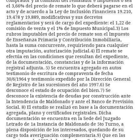
comprador y la comisión del rematador e impuestos o sea
el 3,66% del precio de remate lo que deberá pagarse en el
acto y de acuerdo a la Ley de Inclusión Financiera 19.210,
19.478 y 19.889, modificativas y sus decretos
reglamentarios y será de cargo del expediente: el 1,22 de
comisión de venta y el 1% de Impuesto Municipal.3) Los
rubros imputables del precio de remate son el Impuesto
de Enseñanza Primaria y Contribución Inmobiliaria,
hasta la suma concurrente, requiriendo para cualquier
otra imputación, autorización judicial.4) El remate se
efectúa en las condiciones que resultan del expediente,
de la documentación, constancias y de la información
registral adjunta. 5) Se encuentra agregado en autos
testimonio de escritura de compraventa de fecha
30/6/1964 y testimonio expedido por la Dirección General
de Registro de las sucesiones del año 1997.6) Se
desconoce el estado de ocupación del bien.7) Se
desconoce la existencia de deudas por construcción ante
la Intendencia de Maldonado y ante el Banco de Previsión
Social. 8) El estudio se realizó en base a la documentación
agregada, plano y certificados registrales. Dicha
documentación se encuentra en la Sede del Juzgado
Letrado de 1a Instancia de Maldonado de 5to Turno, a
plena disposición de los interesados, quedando de su
cargo toda averiguación complementaria.9) Que en las