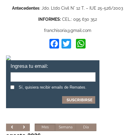
Antecedentes
: Jdo. Ltdo Civil N° 12 T. – IUE 25-526/2003
INFORMES:
CEL.: 095 630 352
franchisoria@gmail.com
Facebook
Twitter
WhatsApp
Ingresa tu email:
Sí, quisiera recibir emails de Remates.
Mes
Semana
Día