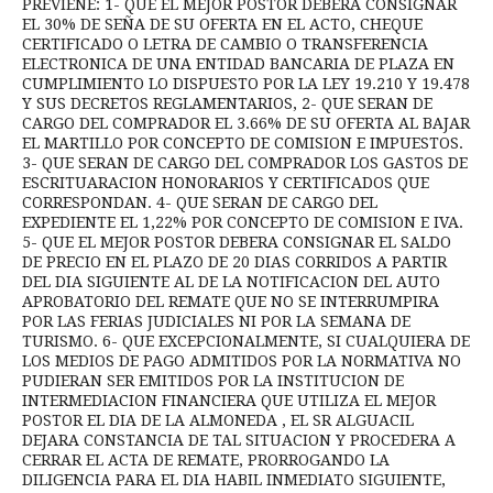
PREVIENE: 1- QUE EL MEJOR POSTOR DEBERA CONSIGNAR
EL 30% DE SEÑA DE SU OFERTA EN EL ACTO, CHEQUE
CERTIFICADO O LETRA DE CAMBIO O TRANSFERENCIA
ELECTRONICA DE UNA ENTIDAD BANCARIA DE PLAZA EN
CUMPLIMIENTO LO DISPUESTO POR LA LEY 19.210 Y 19.478
Y SUS DECRETOS REGLAMENTARIOS, 2- QUE SERAN DE
CARGO DEL COMPRADOR EL 3.66% DE SU OFERTA AL BAJAR
EL MARTILLO POR CONCEPTO DE COMISION E IMPUESTOS.
3- QUE SERAN DE CARGO DEL COMPRADOR LOS GASTOS DE
ESCRITUARACION HONORARIOS Y CERTIFICADOS QUE
CORRESPONDAN. 4- QUE SERAN DE CARGO DEL
EXPEDIENTE EL 1,22% POR CONCEPTO DE COMISION E IVA.
5- QUE EL MEJOR POSTOR DEBERA CONSIGNAR EL SALDO
DE PRECIO EN EL PLAZO DE 20 DIAS CORRIDOS A PARTIR
DEL DIA SIGUIENTE AL DE LA NOTIFICACION DEL AUTO
APROBATORIO DEL REMATE QUE NO SE INTERRUMPIRA
POR LAS FERIAS JUDICIALES NI POR LA SEMANA DE
TURISMO. 6- QUE EXCEPCIONALMENTE, SI CUALQUIERA DE
LOS MEDIOS DE PAGO ADMITIDOS POR LA NORMATIVA NO
PUDIERAN SER EMITIDOS POR LA INSTITUCION DE
INTERMEDIACION FINANCIERA QUE UTILIZA EL MEJOR
POSTOR EL DIA DE LA ALMONEDA , EL SR ALGUACIL
DEJARA CONSTANCIA DE TAL SITUACION Y PROCEDERA A
CERRAR EL ACTA DE REMATE, PRORROGANDO LA
DILIGENCIA PARA EL DIA HABIL INMEDIATO SIGUIENTE,