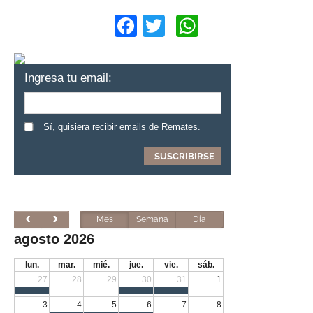
Facebook
Twitter
WhatsApp
Ingresa tu email:
Sí, quisiera recibir emails de Remates.
Mes
Semana
Día
agosto 2026
lun.
mar.
mié.
jue.
vie.
sáb.
27
28
29
30
31
1
3
4
5
6
7
8