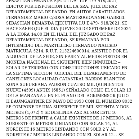
SEBASTIANDEMANDA EJECUTIVA” IUE 479-918/2021,
EDICTO: POR DISPOSICION DEL LA SRA. JUEZ DE PAZ
DEPARTAMENTAL DE PANDO. EN AUTOS CARATULADOS
FERNANDEZ MARIO C/SOSA MASTROGIOVANNI GABRIEL
SEBASTIAN DEMANDA EJECUTIVA I.U.E 479- 918/2021. SE
HACE SABER QUE EL DIA JUEVES 26 DE SETIEMBRE DE 2024
A LA HORA 14.00 EN EL HALL DEL JUZGADO DE PAZ
DEPARTAMENTAL DE PANDO, SE REMATARÁ POR
INTERMEDIO DEL MARTILLERO FERNANDO NALERIO
MATRICULA 5214. R.U.T. 213224600014. ASISTIDO POR EL
ALGUACIL DE LA SEDE, SIN BASE Y AL MEJOR POSTOR EN
MONEDA NACIONAL EL SIGUIENTE BIEN INMUEBLE: –
SOLAR DE TERRENO CON CONSTRUCCIONES UBICADO EN
LA SEPTIMA SECCION JUDICIAL DEL DEPARTAMENTO DE
CANELONES LOCALIDAD CATASTRAL BARROS BLANCIOS
ZONA SUBURBANA PADRON CUATRO MIL QUINIENTOS
NUEVE (4509) ANTES (6851) SEÑALADO COMO EL SOLAR 13
DE LA MANZANA 5 EN EL PLANO DEL AGRIMENSOR JULIO
H BAUMGARTNER EN MAYO DE 1953 CON EL NUMERO 8032
SE COMPONE DE UNA SUPERFICIE DE MIL SETENTA Y DOS
METROS (1,072) Y SE DESLINDA ASI: AL SUR ESTE 16
METROS DE FRENTE A CALLE EXISTENTE DE 17 METROS, AL
SUROESTE 67 METROS LINDANDO CON SOLAR 14, AL
NOROESTE 16 METROS LINDANDO CON SOLR 2 Y AL
NORESTE 67 METROS LINDANDO CON EL SOLAR 12. . SE