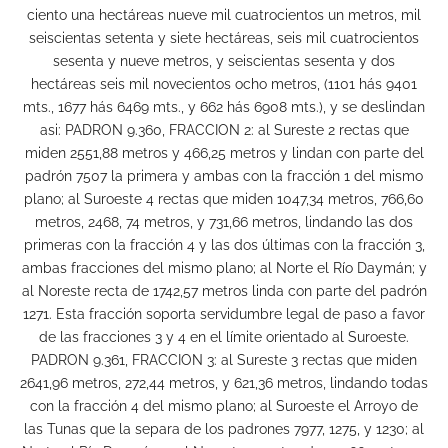
ciento una hectáreas nueve mil cuatrocientos un metros, mil
seiscientas setenta y siete hectáreas, seis mil cuatrocientos
sesenta y nueve metros, y seiscientas sesenta y dos
hectáreas seis mil novecientos ocho metros, (1101 hás 9401
mts., 1677 hás 6469 mts., y 662 hás 6908 mts.), y se deslindan
asi: PADRON 9.360, FRACCION 2: al Sureste 2 rectas que
miden 2551,88 metros y 466,25 metros y lindan con parte del
padrón 7507 la primera y ambas con la fracción 1 del mismo
plano; al Suroeste 4 rectas que miden 1047,34 metros, 766,60
metros, 2468, 74 metros, y 731,66 metros, lindando las dos
primeras con la fracción 4 y las dos últimas con la fracción 3,
ambas fracciones del mismo plano; al Norte el Río Daymán; y
al Noreste recta de 1742,57 metros linda con parte del padrón
1271. Esta fracción soporta servidumbre legal de paso a favor
de las fracciones 3 y 4 en el límite orientado al Suroeste.
PADRON 9.361, FRACCION 3: al Sureste 3 rectas que miden
2641,96 metros, 272,44 metros, y 621,36 metros, lindando todas
con la fracción 4 del mismo plano; al Suroeste el Arroyo de
las Tunas que la separa de los padrones 7977, 1275, y 1230; al