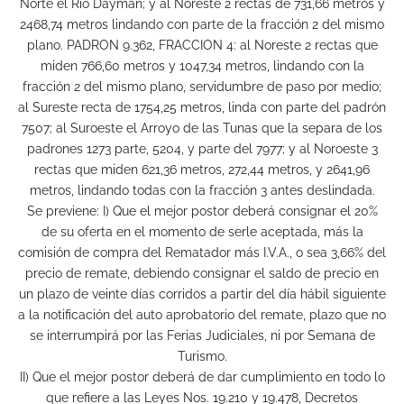
Norte el Río Daymán; y al Noreste 2 rectas de 731,66 metros y
2468,74 metros lindando con parte de la fracción 2 del mismo
plano. PADRON 9.362, FRACCION 4: al Noreste 2 rectas que
miden 766,60 metros y 1047,34 metros, lindando con la
fracción 2 del mismo plano, servidumbre de paso por medio;
al Sureste recta de 1754,25 metros, linda con parte del padrón
7507; al Suroeste el Arroyo de las Tunas que la separa de los
padrones 1273 parte, 5204, y parte del 7977; y al Noroeste 3
rectas que miden 621,36 metros, 272,44 metros, y 2641,96
metros, lindando todas con la fracción 3 antes deslindada.
Se previene: I) Que el mejor postor deberá consignar el 20%
de su oferta en el momento de serle aceptada, más la
comisión de compra del Rematador más I.V.A., o sea 3,66% del
precio de remate, debiendo consignar el saldo de precio en
un plazo de veinte días corridos a partir del día hábil siguiente
a la notificación del auto aprobatorio del remate, plazo que no
se interrumpirá por las Ferias Judiciales, ni por Semana de
Turismo.
II) Que el mejor postor deberá de dar cumplimiento en todo lo
que refiere a las Leyes Nos. 19.210 y 19.478, Decretos