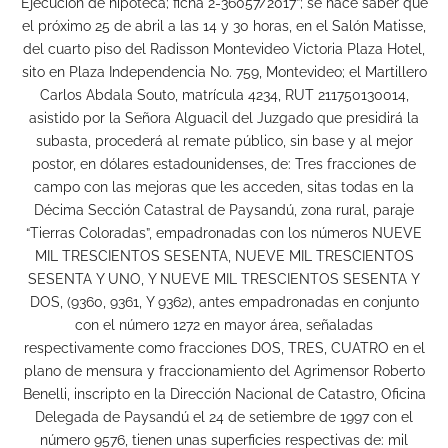
Ejecución de hipoteca; ficha 2-36057/2017”; se hace saber que
el próximo 25 de abril a las 14 y 30 horas, en el Salón Matisse,
del cuarto piso del Radisson Montevideo Victoria Plaza Hotel,
sito en Plaza Independencia No. 759, Montevideo; el Martillero
Carlos Abdala Souto, matrícula 4234, RUT 211750130014,
asistido por la Señora Alguacil del Juzgado que presidirá la
subasta, procederá al remate público, sin base y al mejor
postor, en dólares estadounidenses, de: Tres fracciones de
campo con las mejoras que les acceden, sitas todas en la
Décima Sección Catastral de Paysandú, zona rural, paraje
“Tierras Coloradas”, empadronadas con los números NUEVE
MIL TRESCIENTOS SESENTA, NUEVE MIL TRESCIENTOS
SESENTA Y UNO, Y NUEVE MIL TRESCIENTOS SESENTA Y
DOS, (9360, 9361, Y 9362), antes empadronadas en conjunto
con el número 1272 en mayor área, señaladas
respectivamente como fracciones DOS, TRES, CUATRO en el
plano de mensura y fraccionamiento del Agrimensor Roberto
Benelli, inscripto en la Dirección Nacional de Catastro, Oficina
Delegada de Paysandú el 24 de setiembre de 1997 con el
número 9576, tienen unas superficies respectivas de: mil