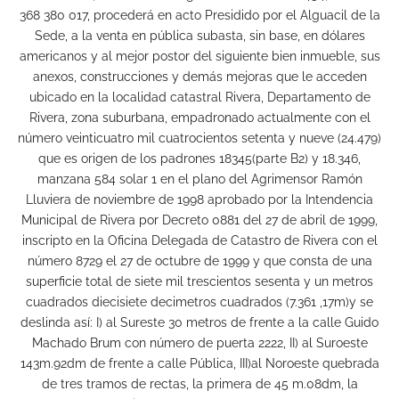
368 380 017, procederá en acto Presidido por el Alguacil de la
Sede, a la venta en pública subasta, sin base, en dólares
americanos y al mejor postor del siguiente bien inmueble, sus
anexos, construcciones y demás mejoras que le acceden
ubicado en la localidad catastral Rivera, Departamento de
Rivera, zona suburbana, empadronado actualmente con el
número veinticuatro mil cuatrocientos setenta y nueve (24.479)
que es origen de los padrones 18345(parte B2) y 18.346,
manzana 584 solar 1 en el plano del Agrimensor Ramón
Lluviera de noviembre de 1998 aprobado por la Intendencia
Municipal de Rivera por Decreto 0881 del 27 de abril de 1999,
inscripto en la Oficina Delegada de Catastro de Rivera con el
número 8729 el 27 de octubre de 1999 y que consta de una
superficie total de siete mil trescientos sesenta y un metros
cuadrados diecisiete decimetros cuadrados (7.361 ,17m)y se
deslinda así: I) al Sureste 30 metros de frente a la calle Guido
Machado Brum con número de puerta 2222, II) al Suroeste
143m.92dm de frente a calle Pública, III)al Noroeste quebrada
de tres tramos de rectas, la primera de 45 m.08dm, la