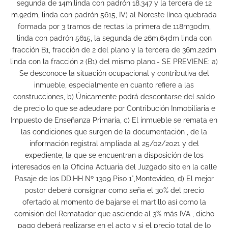
segunda de 14m,linda con padrón 18.347 y la tercera de 12
m.92dm, linda con padrón 5615, IV) al Noreste línea quebrada
formada por 3 tramos de rectas la primera de 118m30dm,
linda con padrón 5615, la segunda de 26m,64dm linda con
fracción B1, fracción de 2 del plano y la tercera de 36m.22dm
linda con la fracción 2 (B1) del mismo plano.- SE PREVIENE: a)
Se desconoce la situación ocupacional y contributiva del
inmueble, especialmente en cuanto refiere a las
construcciones, b) Únicamente podrá descontarse del saldo
de precio lo que se adeudare por Contribución Inmobiliaria e
Impuesto de Enseñanza Primaria, c) El inmueble se remata en
las condiciones que surgen de la documentación , de la
información registral ampliada al 25/02/2021 y del
expediente, la que se encuentran a disposición de los
interesados en la Oficina Actuaria del Juzgado sito en la calle
Pasaje de los DD.HH Nº 1309 Piso 1°,Montevideo, d) El mejor
postor deberá consignar como seña el 30% del precio
ofertado al momento de bajarse el martillo así como la
comisión del Rematador que asciende al 3% más IVA , dicho
pago deberá realizarse en el acto y si el precio total de lo