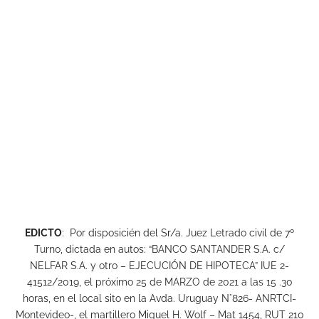
EDICTO
: Por disposicién del Sr/a. Juez Letrado civil de 7º
Turno, dictada en autos: “BANCO SANTANDER S.A. c/
NELFAR S.A. y otro – EJECUCIÓN DE HIPOTECA” IUE 2-
41512/2019, el próximo 25 de MARZO de 2021 a las 15 .30
horas, en el local sito en la Avda. Uruguay N°826- ANRTCI-
Montevideo-, el martillero Miguel H. Wolf – Mat 1454, RUT 210