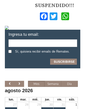
SUSPENDIDO!!!
Facebook
Twitter
WhatsApp
Ingresa tu email:
Sí, quisiera recibir emails de Remates.
Mes
Semana
Día
agosto 2026
lun.
mar.
mié.
jue.
vie.
sáb.
27
28
29
30
31
1