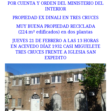
POR CUENTA Y ORDEN DEL MINISTERIO DEL
INTERIOR
PROPIEDAD EX DINALI EN TRES CRUCES
MUY BUENA PROPIEDAD RECICLADA
(224 m² edificados) en dos plantas
JUEVES 21 DE FEBRERO A LAS 13 HORAS
EN ACEVEDO DÍAZ 1932 CASI MIGUELETE
TRES CRUCES FRENTE A IGLESIA SAN
EXPEDITO