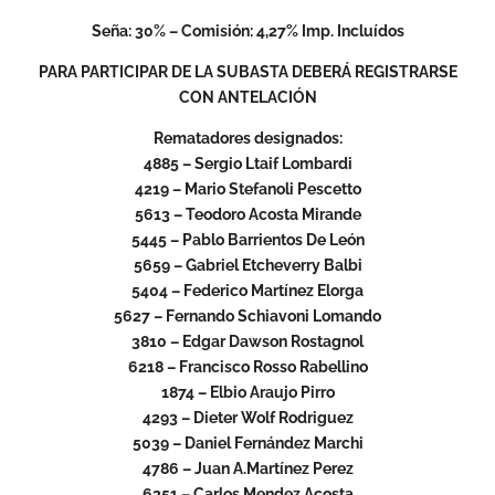
Seña: 30% – Comisión: 4,27% Imp. Incluídos
PARA PARTICIPAR DE LA SUBASTA DEBERÁ REGISTRARSE
CON ANTELACIÓN
Rematadores designados:
4885 – Sergio Ltaif Lombardi
4219 – Mario Stefanoli Pescetto
5613 – Teodoro Acosta Mirande
5445 – Pablo Barrientos De León
5659 – Gabriel Etcheverry Balbi
5404 – Federico Martínez Elorga
5627 – Fernando Schiavoni Lomando
3810 – Edgar Dawson Rostagnol
6218 – Francisco Rosso Rabellino
1874 – Elbio Araujo Pirro
4293 – Dieter Wolf Rodriguez
5039 – Daniel Fernández Marchi
4786 – Juan A.Martínez Perez
6351 – Carlos Mendez Acosta