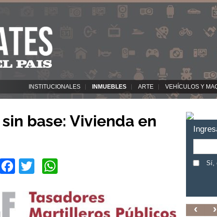
INSTITUCIONALES
INMUEBLES
ARTE
VEHÍCULOS Y MA
 sin base: Vivienda en
Ingres
Facebook
Twitter
WhatsApp
Sí,