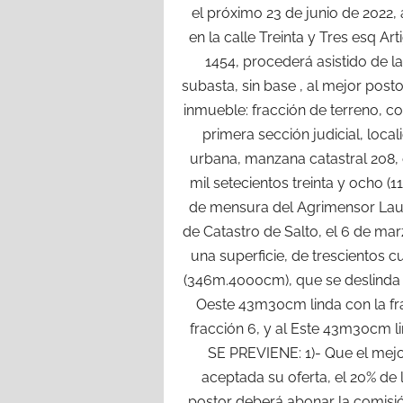
el próximo 23 de junio de 2022, 
en la calle Treinta y Tres esq Ar
1454, procederá asistido de la
subasta, sin base , al mejor post
inmueble: fracción de terreno, c
primera sección judicial, loca
urbana, manzana catastral 208
mil setecientos treinta y ocho (
de mensura del Agrimensor Lauro
de Catastro de Salto, el 6 de mar
una superficie, de trescientos c
(346m.4000cm), que se deslinda as
Oeste 43m30cm linda con la frac
fracción 6, y al Este 43m30cm l
SE PREVIENE: 1)- Que el mejo
aceptada su oferta, el 20% de
postor deberá abonar la comisió