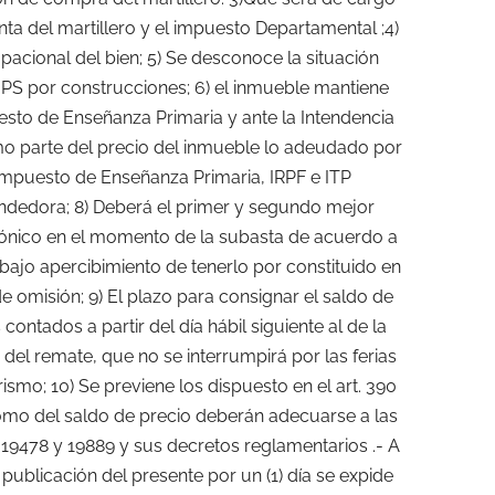
nta del martillero y el impuesto Departamental ;4)
acional del bien; 5) Se desconoce la situación
 BPS por construcciones; 6) el inmueble mantiene
to de Enseñanza Primaria y ante la Intendencia
mo parte del precio del inmueble lo adeudado por
 Impuesto de Enseñanza Primaria, IRPF e ITP
endedora; 8) Deberá el primer y segundo mejor
trónico en el momento de la subasta de acuerdo a
, bajo apercibimiento de tenerlo por constituido en
de omisión; 9) El plazo para consignar el saldo de
contados a partir del día hábil siguiente al de la
 del remate, que no se interrumpirá por las ferias
rismo; 10) Se previene los dispuesto en el art. 390
como del saldo de precio deberán adecuarse a las
 19478 y 19889 y sus decretos reglamentarios .- A
 publicación del presente por un (1) día se expide