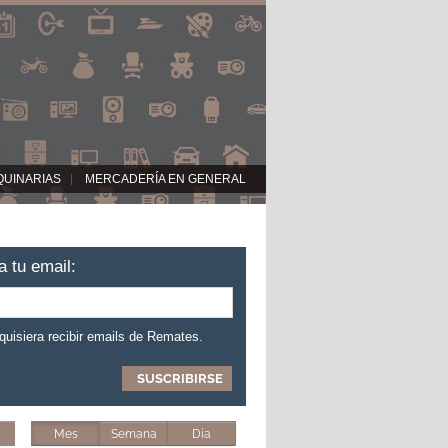
QUINARIAS
MERCADERÍA EN GENERAL
a tu email:
 quisiera recibir emails de Remates.
Mes
Semana
Día