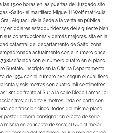
a las 15.00 horas en las puertas del Juzgado sito
tigas -Salto- el martillero Miguel H Wolf matricula
 Sra . Alguacil de la Sede a la venta en pública
or y en dólares estadounidenses del siguiente bien
on sus construcciones y demás mejoras, sita en la
lidad catastral del departamento de Salto, zona
, empadronada actualmente con el número once
11.738),señalada con el número cuatro en el plano
 Ruetalo, inscripto en la Oficina Departamental
zo de 1954 con el número 282, según el cual tiene
uarenta y seis metros con cuatro mil centímetros
í: 8m de frente al Sur a la calle Diego Lamas ; al
ción tres; al Norte 8 metros linda en parte con
inda con fracción cinco, todos del mismo plano.-
r postor deberá consignar en el acto de serle
 la misma en concepto de seña; 2) Que el mejor
n de compra del martillero. 3)Que será de cargo