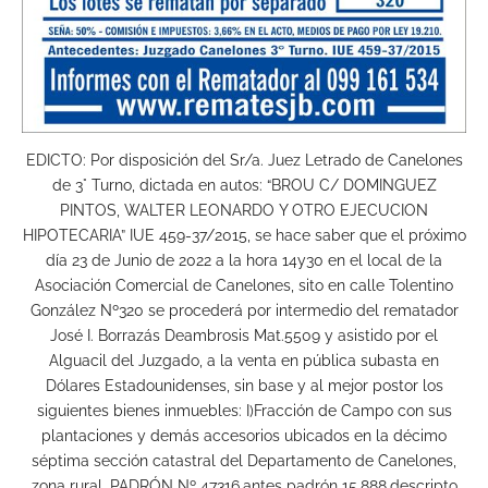
EDICTO: Por disposición del Sr/a. Juez Letrado de Canelones
de 3° Turno, dictada en autos: “BROU C/ DOMINGUEZ
PINTOS, WALTER LEONARDO Y OTRO EJECUCION
HIPOTECARIA” IUE 459-37/2015, se hace saber que el próximo
día 23 de Junio de 2022 a la hora 14y30 en el local de la
Asociación Comercial de Canelones, sito en calle Tolentino
González Nº320 se procederá por intermedio del rematador
José I. Borrazás Deambrosis Mat.5509 y asistido por el
Alguacil del Juzgado, a la venta en pública subasta en
Dólares Estadounidenses, sin base y al mejor postor los
siguientes bienes inmuebles: I)Fracción de Campo con sus
plantaciones y demás accesorios ubicados en la décimo
séptima sección catastral del Departamento de Canelones,
zona rural, PADRÓN Nº 47316,antes padrón 15.888,descripto