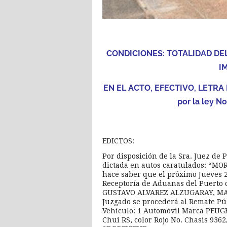
CONDICIONES: TOTALIDAD DE
I
EN EL ACTO, EFECTIVO, LETRA 
por la ley N
EDICTOS:
Por disposición de la Sra. Juez d
dictada en autos caratulados: “MO
hace saber que el próximo Jueves 28
Receptoría de Aduanas del Puerto d
GUSTAVO ALVAREZ ALZUGARAY, MAT.5
Juzgado se procederá al Remate Púb
Vehículo: 1 Automóvil Marca PEUGE
Chui RS, color Rojo No. Chasis 93