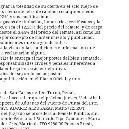
gnar la totalidad de su oferta en el acto luego de
ivo, mediante letra de cambio o cualquier medio
19210 y sus modificaciones.
 gastos de titulación, honorarios, certificados y la
, o sea el 12,20% del precio del remate, y de cargo
estos el 3,44% del precio del remate, así como los
do por concepto de mantenimiento y publicidad.
s condiciones que surgen de autos.
 a la vista en las condiciones e información que
o a reclamación alguna.
oriza la entrega al mejor postor del bien rematado,
responsabilidades civiles y penales inherentes a
a entrega en carácter definitivo.
datos del segundo mejor postor.
na publicación en el Diario Oficial, y una
de de San Carlos de 1er. Turno, Penal,
 se hace saber que el próximo Jueves 28 de Abril
ceptoría de Aduanas del Puerto de Punta del Este,
USTAVO ALVAREZ ALZUGARAY, MAT.5722, RUT
l del Juzgado se procederá al Remate Público, sin
guiente Vehículo: 1 Vehículo Tipo Camioneta Marca
or Gris, Matrìcula IYO 9780 RS Pelotas Brasil,