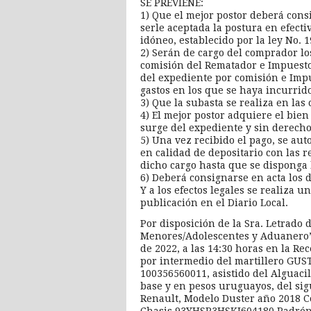
SE PREVIENE:
1) Que el mejor postor deberá consi
serle aceptada la postura en efect
idóneo, establecido por la ley No. 
2) Serán de cargo del comprador los
comisión del Rematador e Impuestos
del expediente por comisión e Impu
gastos en los que se haya incurri
3) Que la subasta se realiza en la
4) El mejor postor adquiere el bien
surge del expediente y sin derech
5) Una vez recibido el pago, se aut
en calidad de depositario con las 
dicho cargo hasta que se disponga l
6) Deberá consignarse en acta los 
Y a los efectos legales se realiza u
publicación en el Diario Local.
Por disposición de la Sra. Letrado 
Menores/Adolescentes y Aduanero”,
de 2022, a las 14:30 horas en la Re
por intermedio del martillero G
100356560011, asistido del Alguaci
base y en pesos uruguayos, del si
Renault, Modelo Duster año 2018 Col