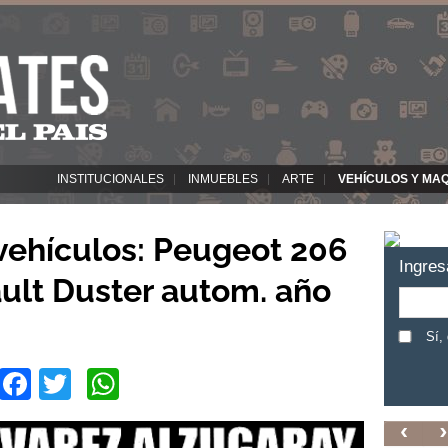
INSTITUCIONALES
INMUEBLES
ARTE
VEHÍCULOS Y MA
vehículos: Peugeot 206
Ingres
ult Duster autom. año
Sí,
Facebook
Twitter
WhatsApp