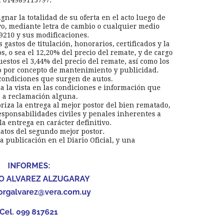
 014989113797.
gnar la totalidad de su oferta en el acto luego de
ivo, mediante letra de cambio o cualquier medio
19210 y sus modificaciones.
 gastos de titulación, honorarios, certificados y la
, o sea el 12,20% del precio del remate, y de cargo
estos el 3,44% del precio del remate, así como los
do por concepto de mantenimiento y publicidad.
s condiciones que surgen de autos.
 a la vista en las condiciones e información que
o a reclamación alguna.
oriza la entrega al mejor postor del bien rematado,
responsabilidades civiles y penales inherentes a
a entrega en carácter definitivo.
datos del segundo mejor postor.
na publicación en el Diario Oficial, y una
INFORMES:
O ALVAREZ ALZUGARAY
orgalvarez@vera.com.uy
Cel. 099 817621