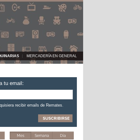
QUINARIAS
MERCADERÍA EN GENERAL
a tu email:
 quisiera recibir emails de Remates.
Mes
Semana
Día