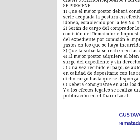
Chasis 93YHSR3HSKJ604180 Padrón
SE PREVIENE:
1) Que el mejor postor deberá consi
serle aceptada la postura en efect
idóneo, establecido por la ley No. 
2) Serán de cargo del comprador los
comisión del Rematador e Impuestos
del expediente por comisión e Impu
gastos en los que se haya incurri
3) Que la subasta se realiza en la
4) El mejor postor adquiere el bien
surge del expediente y sin derech
5) Una vez recibido el pago, se aut
en calidad de depositario con las 
dicho cargo hasta que se disponga l
6) Deberá consignarse en acta los 
Y a los efectos legales se realiza u
publicación en el Diario Local.
GUSTAV
rematad