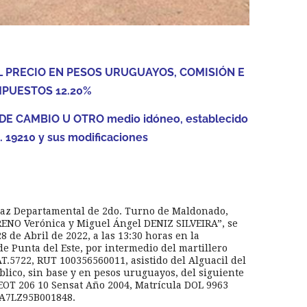
L PRECIO EN PESOS URUGUAYOS, COMISIÓN E
MPUESTOS 12.20%
DE CAMBIO U OTRO medio idóneo, establecido
o. 19210 y sus modificaciones
e Paz Departamental de 2do. Turno de Maldonado,
RENO Verónica y Miguel Ángel DENIZ SILVEIRA”, se
 de Abril de 2022, a las 13:30 horas en la
e Punta del Este, por intermedio del martillero
722, RUT 100356560011, asistido del Alguacil del
lico, sin base y en pesos uruguayos, del siguiente
OT 206 10 Sensat Año 2004, Matrícula DOL 9963
62A7LZ95B001848.