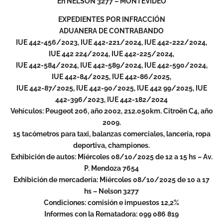
En NELSON 3277 – MONTEVIDEO
EXPEDIENTES POR INFRACCIÓN
ADUANERA DE CONTRABANDO
IUE 442-456/2023, IUE 442-221/2024, IUE 442-222/2024,
IUE 442 224/2024, IUE 442-225/2024,
IUE 442-584/2024, IUE 442-589/2024, IUE 442-590/2024,
IUE 442-84/2025, IUE 442-86/2025,
IUE 442-87/2025, IUE 442-90/2025, IUE 442 99/2025, IUE
442-396/2023, IUE 442-182/2024
Vehículos: Peugeot 206, año 2002, 212.050km. Citroën C4, año
2009.
15 tacómetros para taxi, balanzas comerciales, lancería, ropa
deportiva, championes.
Exhibición de autos: Miércoles 08/10/2025 de 12 a 15 hs – Av.
P. Mendoza 7654
Exhibición de mercadería: Miércoles 08/10/2025 de 10 a 17
hs – Nelson 3277
Condiciones: comisión e impuestos 12,2%
Informes con la Rematadora: 099 086 819