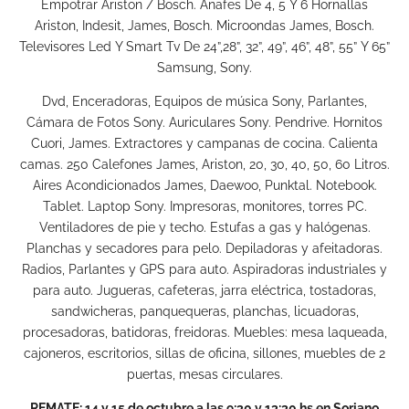
Empotrar Ariston / Bosch. Anafes De 4, 5 Y 6 Hornallas
Ariston, Indesit, James, Bosch. Microondas James, Bosch.
Televisores Led Y Smart Tv De 24”,28”, 32”, 49”, 46”, 48”, 55” Y 65”
Samsung, Sony.
Dvd, Enceradoras, Equipos de música Sony, Parlantes,
Cámara de Fotos Sony. Auriculares Sony. Pendrive. Hornitos
Cuori, James. Extractores y campanas de cocina. Calienta
camas. 250 Calefones James, Ariston, 20, 30, 40, 50, 60 Litros.
Aires Acondicionados James, Daewoo, Punktal. Notebook.
Tablet. Laptop Sony. Impresoras, monitores, torres PC.
Ventiladores de pie y techo. Estufas a gas y halógenas.
Planchas y secadores para pelo. Depiladoras y afeitadoras.
Radios, Parlantes y GPS para auto. Aspiradoras industriales y
para auto. Jugueras, cafeteras, jarra eléctrica, tostadoras,
sandwicheras, panquequeras, planchas, licuadoras,
procesadoras, batidoras, freidoras. Muebles: mesa laqueada,
cajoneros, escritorios, sillas de oficina, sillones, muebles de 2
puertas, mesas circulares.
REMATE: 14 y 15 de octubre a las 9:30 y 13:30 hs en Soriano