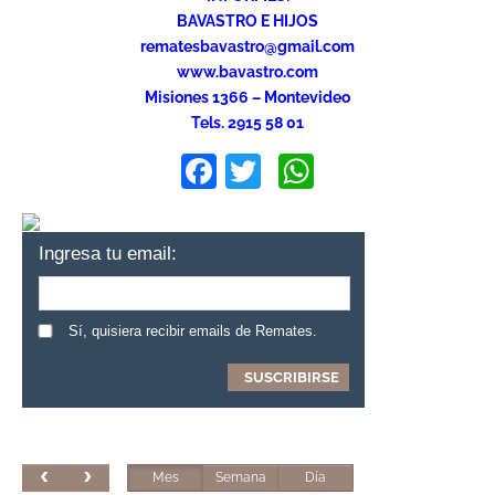
BAVASTRO E HIJOS
rematesbavastro@gmail.com
www.bavastro.com
Misiones 1366 – Montevideo
Tels. 2915 58 01
Facebook
Twitter
WhatsApp
Ingresa tu email:
Sí, quisiera recibir emails de Remates.
Mes
Semana
Día