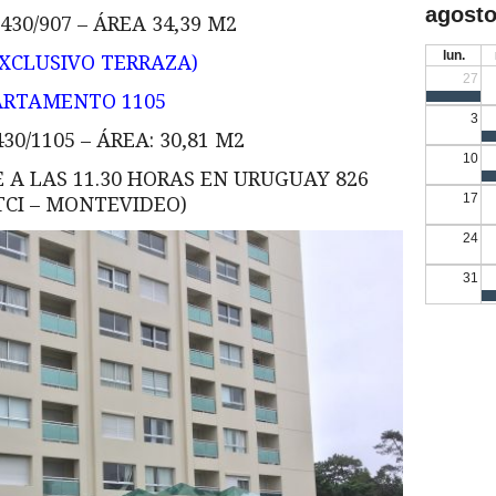
agosto
430/907 – ÁREA 34,39 M2
lun.
EXCLUSIVO TERRAZA)
27
ARTAMENTO 1105
3
30/1105 – ÁREA: 30,81 M2
10
E A LAS 11.30 HORAS EN URUGUAY 826
17
TCI – MONTEVIDEO)
24
31