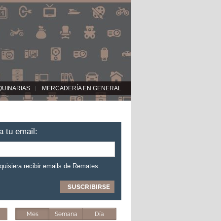
QUINARIAS
MERCADERÍA EN GENERAL
a tu email:
 quisiera recibir emails de Remates.
Mes
Semana
Día