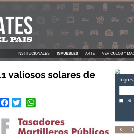
INSTITUCIONALES
INMUEBLES
ARTE
VEHÍCULOS Y MA
11 valiosos solares de
Ingres
Facebook
Twitter
WhatsApp
Sí,