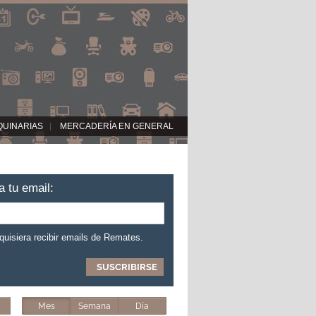
QUINARIAS
MERCADERÍA EN GENERAL
a tu email:
 quisiera recibir emails de Remates.
Mes
Semana
Día