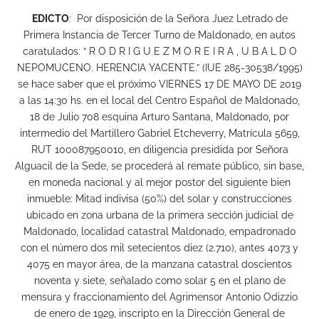
EDICTO
: Por disposición de la Señora Juez Letrado de
Primera Instancia de Tercer Turno de Maldonado, en autos
caratulados: “ R O D R I G U E Z M O R E I R A , U B A L D O
NEPOMUCENO. HERENCIA YACENTE.” (IUE 285-30538/1995)
se hace saber que el próximo VIERNES 17 DE MAYO DE 2019
a las 14:30 hs. en el local del Centro Español de Maldonado,
18 de Julio 708 esquina Arturo Santana, Maldonado, por
intermedio del Martillero Gabriel Etcheverry, Matrícula 5659,
RUT 100087950010, en diligencia presidida por Señora
Alguacil de la Sede, se procederá al remate público, sin base,
en moneda nacional y al mejor postor del siguiente bien
inmueble: Mitad indivisa (50%) del solar y construcciones
ubicado en zona urbana de la primera sección judicial de
Maldonado, localidad catastral Maldonado, empadronado
con el número dos mil setecientos diez (2.710), antes 4073 y
4075 en mayor área, de la manzana catastral doscientos
noventa y siete, señalado como solar 5 en el plano de
mensura y fraccionamiento del Agrimensor Antonio Odizzio
de enero de 1929, inscripto en la Dirección General de