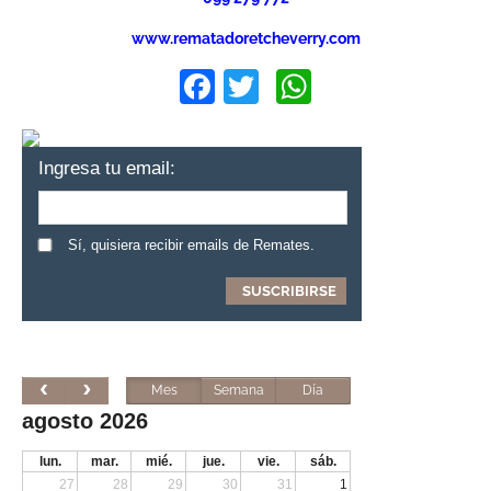
www.rematadoretcheverry.com
Facebook
Twitter
WhatsApp
Ingresa tu email:
Sí, quisiera recibir emails de Remates.
Mes
Semana
Día
agosto 2026
lun.
mar.
mié.
jue.
vie.
sáb.
27
28
29
30
31
1