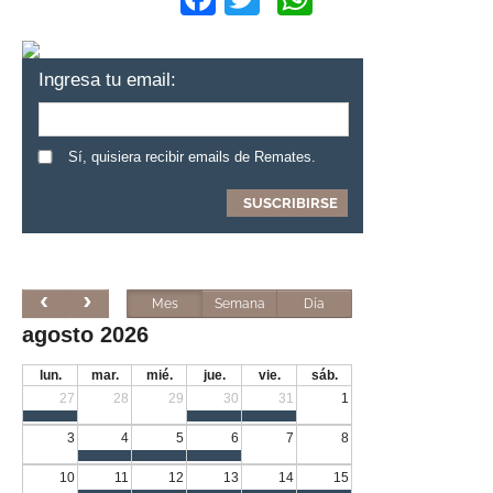
Ingresa tu email:
Sí, quisiera recibir emails de Remates.
Mes
Semana
Día
agosto 2026
lun.
mar.
mié.
jue.
vie.
sáb.
27
28
29
30
31
1
3
4
5
6
7
8
10
11
12
13
14
15