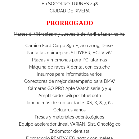
En SOCORRO TURNES 448
CIUDAD DE RIVERA
PRORROGADO
Martes 6, Miércoles 7 y Jueves 8 de Abril a las 14:30 hs.
Camión Ford Cargo 850 E, año 2009, Diésel
Pantallas quirúrgicas STRYKER, HCTV 26″
Placas y memorias para PC, alarmas
Máquina de rayos X dental con estuche
Insumos para informática varios
Conectores de mejor desempeño para BMW
Cámaras GO PRO Aple Watch serie 3 y 4
Amplificador wifi por bluetooth
Iphone más de 100 unidades XS, X, 8, 7, 6s
Celulares varios
Fresas y materiales odontológicos
Equipo acelerador lineal VARIAN, Sist. Oncológico
Endomotor dentista
Fibroscopio PENTAX EG-2970k con maleta