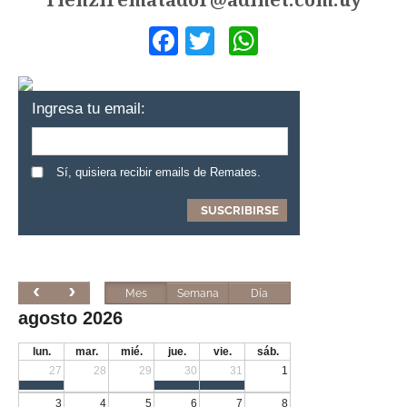
rienzirematador@adinet.com.uy
Facebook
Twitter
WhatsApp
Ingresa tu email:
Sí, quisiera recibir emails de Remates.
Mes
Semana
Día
agosto 2026
lun.
mar.
mié.
jue.
vie.
sáb.
27
28
29
30
31
1
3
4
5
6
7
8