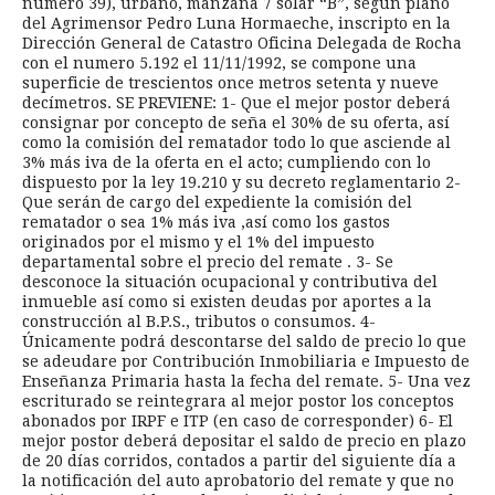
numeró 39), urbano, manzana 7 solar “B”, según plano
del Agrimensor Pedro Luna Hormaeche, inscripto en la
Dirección General de Catastro Oficina Delegada de Rocha
con el numero 5.192 el 11/11/1992, se compone una
superficie de trescientos once metros setenta y nueve
decímetros. SE PREVIENE: 1- Que el mejor postor deberá
consignar por concepto de seña el 30% de su oferta, así
como la comisión del rematador todo lo que asciende al
3% más iva de la oferta en el acto; cumpliendo con lo
dispuesto por la ley 19.210 y su decreto reglamentario 2-
Que serán de cargo del expediente la comisión del
rematador o sea 1% más iva ,así como los gastos
originados por el mismo y el 1% del impuesto
departamental sobre el precio del remate . 3- Se
desconoce la situación ocupacional y contributiva del
inmueble así como si existen deudas por aportes a la
construcción al B.P.S., tributos o consumos. 4-
Únicamente podrá descontarse del saldo de precio lo que
se adeudare por Contribución Inmobiliaria e Impuesto de
Enseñanza Primaria hasta la fecha del remate. 5- Una vez
escriturado se reintegrara al mejor postor los conceptos
abonados por IRPF e ITP (en caso de corresponder) 6- El
mejor postor deberá depositar el saldo de precio en plazo
de 20 días corridos, contados a partir del siguiente día a
la notificación del auto aprobatorio del remate y que no