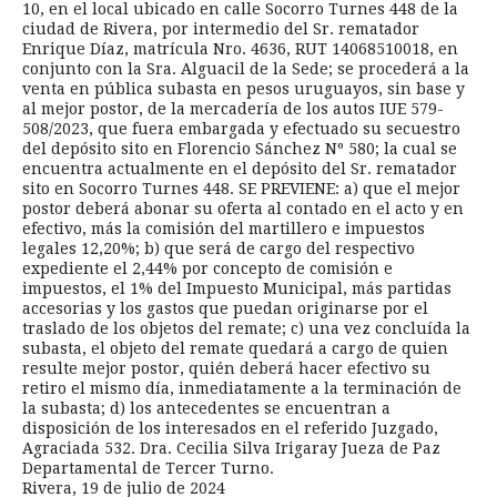
10, en el local ubicado en calle Socorro Turnes 448 de la
ciudad de Rivera, por intermedio del Sr. rematador
Enrique Díaz, matrícula Nro. 4636, RUT 14068510018, en
conjunto con la Sra. Alguacil de la Sede; se procederá a la
venta en pública subasta en pesos uruguayos, sin base y
al mejor postor, de la mercadería de los autos IUE 579-
508/2023, que fuera embargada y efectuado su secuestro
del depósito sito en Florencio Sánchez Nº 580; la cual se
encuentra actualmente en el depósito del Sr. rematador
sito en Socorro Turnes 448. SE PREVIENE: a) que el mejor
postor deberá abonar su oferta al contado en el acto y en
efectivo, más la comisión del martillero e impuestos
legales 12,20%; b) que será de cargo del respectivo
expediente el 2,44% por concepto de comisión e
impuestos, el 1% del Impuesto Municipal, más partidas
accesorias y los gastos que puedan originarse por el
traslado de los objetos del remate; c) una vez concluída la
subasta, el objeto del remate quedará a cargo de quien
resulte mejor postor, quién deberá hacer efectivo su
retiro el mismo día, inmediatamente a la terminación de
la subasta; d) los antecedentes se encuentran a
disposición de los interesados en el referido Juzgado,
Agraciada 532. Dra. Cecilia Silva Irigaray Jueza de Paz
Departamental de Tercer Turno.
Rivera, 19 de julio de 2024