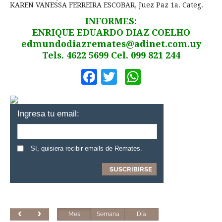
KAREN VANESSA FERREIRA ESCOBAR, Juez Paz 1a. Categ.
INFORMES:
ENRIQUE EDUARDO DIAZ COELHO
edmundodiazremates@adinet.com.uy
Tels. 4622 5699 Cel. 099 821 244
Facebook
Twitter
WhatsApp
Ingresa tu email:
Sí, quisiera recibir emails de Remates.
Mes
Semana
Día