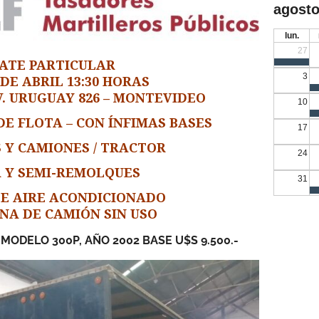
agosto
lun.
27
ATE PARTICULAR
3
 DE ABRIL 13:30 HORAS
 AV. URUGUAY 826 – MONTEVIDEO
10
E FLOTA – CON ÍNFIMAS BASES
17
 Y CAMIONES / TRACTOR
24
A Y SEMI-REMOLQUES
31
DE AIRE ACONDICIONADO
NA DE CAMIÓN SIN USO
MODELO 300P, AÑO 2002 BASE U$S 9.500.-