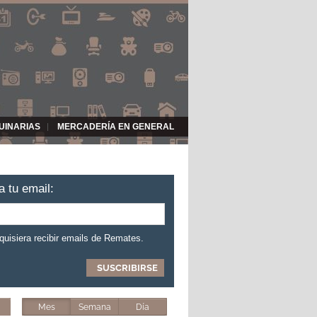
UINARIAS
MERCADERÍA EN GENERAL
a tu email:
 quisiera recibir emails de Remates.
Mes
Semana
Día