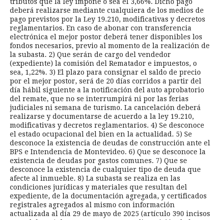
tributos que la ley impone o sea el 3,66%. Dicho pago
deberá realizarse mediante cualquiera de los medios de
pago previstos por la Ley 19.210, modificativas y decretos
reglamentarios. En caso de abonar con transferencia
electrónica el mejor postor deberá tener disponibles los
fondos necesarios, previo al momento de la realización de
la subasta. 2) Que serán de cargo del vendedor
(expediente) la comisión del Rematador e impuestos, o
sea, 1,22%. 3) El plazo para consignar el saldo de precio
por el mejor postor, será de 20 días corridos a partir del
día hábil siguiente a la notificación del auto aprobatorio
del remate, que no se interrumpirá ni por las ferias
judiciales ni semana de turismo. La cancelación deberá
realizarse y documentarse de acuerdo a la ley 19.210,
modificativas y decretos reglamentarios. 4) Se desconoce
el estado ocupacional del bien en la actualidad. 5) Se
desconoce la existencia de deudas de construcción ante el
BPS e Intendencia de Montevideo. 6) Que se desconoce la
existencia de deudas por gastos comunes. 7) Que se
desconoce la existencia de cualquier tipo de deuda que
afecte al inmueble. 8) La subasta se realiza en las
condiciones jurídicas y materiales que resultan del
expediente, de la documentación agregada, y certificados
registrales agregados al mismo con información
actualizada al día 29 de mayo de 2025 (artículo 390 incisos