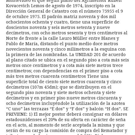
Montevideo el que según plano del Agrimensor Ruben
Kovacevich Lemos de agosto de 1974, inscripto en la
Dirección General de Catastro con el número 75955 el 9
de octubre 1975. El padrón matriz noventa y dos mil
ochocientos ochenta y cuatro, tiene una superficie de
doscientos noventa y seis metros setenta y nueve
decímetros, con ocho metros sesenta y tres centímetros al
Norte de frente a la calle Lauro Müller entre Blanes y
Pablo de María, distando el punto medio doce metros
novecientos noventa y cinco milímetros a la esquina con
la primera de las nombradas. La UNIDAD 201 de acuerdo
al plano citado se ubica en el segundo piso a cota más seis
metros once centímetros y a cota más siete metros trece
centímetros; con dependencias en el primer piso a cota
más tres metros cuarenta centímetros Tiene una
superficie total de ciento siete metros cuarenta y cinco
decímetros (107m 45dm); que se distribuyen en el
segundo piso noventa y siete metros ochenta y siete
decímetros y en primer piso nueve metros cincuenta y
ocho decímetros incluyéndole la utilización de la azotea
“C uno” las terrazas “E dos” y “F dos” y balcón “H dos”. SE
PREVIENE: 1) El mejor postor deberá consignar en dólares
estadounidenses el 20% de su oferta en carácter de seña
en el acto, al momento de serle aceptada la misma y que
serán de su cargo la comisión de compra del Rematador y