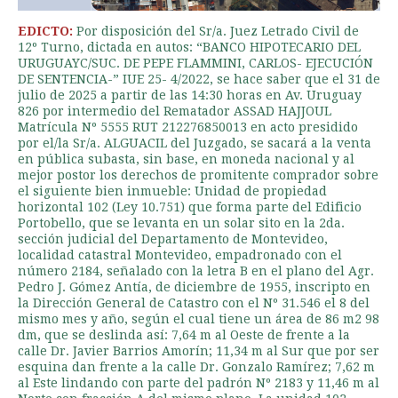
EDICTO:
Por disposición del Sr/a. Juez Letrado Civil de
12º Turno, dictada en autos: “BANCO HIPOTECARIO DEL
URUGUAYC/SUC. DE PEPE FLAMMINI, CARLOS- EJECUCIÓN
DE SENTENCIA-” IUE 25- 4/2022, se hace saber que el 31 de
julio de 2025 a partir de las 14:30 horas en Av. Uruguay
826 por intermedio del Rematador ASSAD HAJJOUL
Matrícula Nº 5555 RUT 212276850013 en acto presidido
por el/la Sr/a. ALGUACIL del Juzgado, se sacará a la venta
en pública subasta, sin base, en moneda nacional y al
mejor postor los derechos de promitente comprador sobre
el siguiente bien inmueble: Unidad de propiedad
horizontal 102 (Ley 10.751) que forma parte del Edificio
Portobello, que se levanta en un solar sito en la 2da.
sección judicial del Departamento de Montevideo,
localidad catastral Montevideo, empadronado con el
número 2184, señalado con la letra B en el plano del Agr.
Pedro J. Gómez Antía, de diciembre de 1955, inscripto en
la Dirección General de Catastro con el Nº 31.546 el 8 del
mismo mes y año, según el cual tiene un área de 86 m2 98
dm, que se deslinda así: 7,64 m al Oeste de frente a la
calle Dr. Javier Barrios Amorín; 11,34 m al Sur que por ser
esquina dan frente a la calle Dr. Gonzalo Ramírez; 7,62 m
al Este lindando con parte del padrón Nº 2183 y 11,46 m al