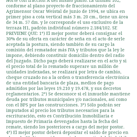
Norte con fracción A del mismo plano. La unidad 102,
conforme al plano proyecto de fraccionamiento del
Agrimensor Oscar Weistal de junio de 1994, se ubica en
primer piso a cota vertical más 3 m. 20 cm., tiene un área
de 34 m. 57 dm. y le corresponde el uso exclusivo de la
terraza H1, padrón individual número 2.184/102. SE
PREVIENE QUE: 1º) El mejor postor deberá consignar el
30% de su oferta en carácter de seña en el acto de serle
aceptada la postura, siendo también de su cargo la
comisión del rematador más IVA y tributos que la ley le
impone, debiendo constituir domicilio dentro del radio
del Juzgado. Dicho pago deberá realizarse en el acto y si
el precio total de lo rematado superare un millón de
unidades indexadas, se realizará por letra de cambio,
cheque cruzado no a la orden o transferencia electrónica
de una entidad bancaria de plaza, medios de pago
admitidos por las leyes 19.210 y 19.478, y sus decretos
reglamentarios. 2º) Se desconoce si el inmueble mantiene
deuda por tributos municipales y/o nacionales, así como
con el BPS por las construcciones. 3º) Sólo podrán ser
imputados al precio los tributos necesarios para la
escrituración, esto es Contribución Inmobiliaria e
Impuesto de Primaria devengados hasta la fecha del
remate, siendo los posteriores a cargo del mejor postor.
4º) El mejor postor deberá depositar el saldo de precio en