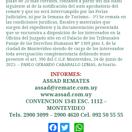
plazo de 20 días corridos, contados a partir del día hábil
siguiente al de la notificación del auto aprobatorio del
remate y que no será interrumpido por las Ferias
Judiciales, ni por la Semana de Turismo.- 5º) Se remata en
las condiciones jurídicas, fiscales y materiales que
surgen del expediente y la documentación presentada
que se encuentra a disposición de los interesados en la
Oficina del Juzgado sito en el Palacio de los Tribunales
Pasaje de los Derechos Humanos Nº 1309 piso 3, de la
ciudad de Montevideo siendo de cargo de los interesados
toda averiguación complementaria debiendo tener
presente el art. 390 del C.G.P. Montevideo, 24 de junio de
2025. – PABLO GERARDO CARABALLO LEMAS, Actuario.
INFORMES:
ASSAD REMATES
assad@remate.com.uy
www.assad.com.uy
CONVENCION 1343 ESC. 1112 –
MONTEVIDEO
Tels. 2900 3099 – 2900 4620 Cel. 092 50 55 55
Facebook
Twitter
WhatsApp