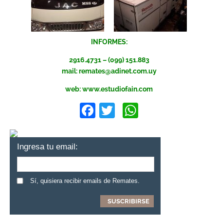
INFORMES:
2916.4731 – (099) 151.883
mail:
remates@adinet.com.uy
web: www.estudiofain.com
Facebook
Twitter
WhatsApp
Ingresa tu email:
Sí, quisiera recibir emails de Remates.