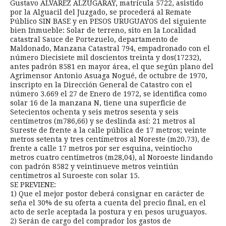
Gustavo ALVAREZ ALZUGARAY, matrícula 5722, asistido
por la Alguacil del Juzgado, se procederá al Remate
Público SIN BASE y en PESOS URUGUAYOS del siguiente
bien Inmueble: Solar de terreno, sito en la Localidad
catastral Sauce de Portezuelo, departamento de
Maldonado, Manzana Catastral 794, empadronado con el
número Diecisiete mil doscientos treinta y dos(17232),
antes padrón 8581 en mayor área, el que según plano del
Agrimensor Antonio Asuaga Nogué, de octubre de 1970,
inscripto en la Dirección General de Catastro con el
número 3.669 el 27 de Enero de 1972, se identifica como
solar 16 de la manzana N, tiene una superficie de
Setecientos ochenta y seis metros sesenta y seis
centímetros (m786,66) y se deslinda así: 21 metros al
Sureste de frente a la calle pública de 17 metros; veinte
metros setenta y tres centímetros al Noreste (m20.73), de
frente a calle 17 metros por ser esquina, veintiocho
metros cuatro centímetros (m28,04), al Noroeste lindando
con padrón 8582 y veintinueve metros veintiún
centímetros al Suroeste con solar 15.
SE PREVIENE:
1) Que el mejor postor deberá consignar en carácter de
seña el 30% de su oferta a cuenta del precio final, en el
acto de serle aceptada la postura y en pesos uruguayos.
2) Serán de cargo del comprador los gastos de