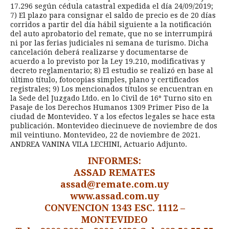
17.296 según cédula catastral expedida el día 24/09/2019;
7) El plazo para consignar el saldo de precio es de 20 días
corridos a partir del día hábil siguiente a la notificación
del auto aprobatorio del remate, que no se interrumpirá
ni por las ferias judiciales ni semana de turismo. Dicha
cancelación deberá realizarse y documentarse de
acuerdo a lo previsto por la Ley 19.210, modificativas y
decreto reglamentario; 8) El estudio se realizó en base al
último título, fotocopias simples, plano y certificados
registrales; 9) Los mencionados títulos se encuentran en
la Sede del Juzgado Ltdo. en lo Civil de 16º Turno sito en
Pasaje de los Derechos Humanos 1309 Primer Piso de la
ciudad de Montevideo. Y a los efectos legales se hace esta
publicación. Montevideo diecinueve de noviembre de dos
mil veintiuno. Montevideo, 22 de noviembre de 2021.
ANDREA VANINA VILA LECHINI, Actuario Adjunto.
INFORMES:
ASSAD REMATES
assad@remate.com.uy
www.assad.com.uy
CONVENCION 1343 ESC. 1112 –
MONTEVIDEO