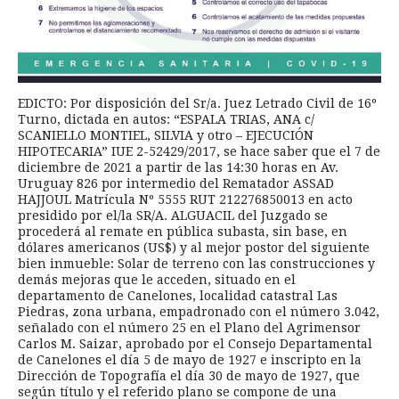
EDICTO: Por disposición del Sr/a. Juez Letrado Civil de 16º
Turno, dictada en autos: “ESPALA TRIAS, ANA c/
SCANIELLO MONTIEL, SILVIA y otro – EJECUCIÓN
HIPOTECARIA” IUE 2-52429/2017, se hace saber que el 7 de
diciembre de 2021 a partir de las 14:30 horas en Av.
Uruguay 826 por intermedio del Rematador ASSAD
HAJJOUL Matrícula Nº 5555 RUT 212276850013 en acto
presidido por el/la SR/A. ALGUACIL del Juzgado se
procederá al remate en pública subasta, sin base, en
dólares americanos (US$) y al mejor postor del siguiente
bien inmueble: Solar de terreno con las construcciones y
demás mejoras que le acceden, situado en el
departamento de Canelones, localidad catastral Las
Piedras, zona urbana, empadronado con el número 3.042,
señalado con el número 25 en el Plano del Agrimensor
Carlos M. Saizar, aprobado por el Consejo Departamental
de Canelones el día 5 de mayo de 1927 e inscripto en la
Dirección de Topografía el día 30 de mayo de 1927, que
según título y el referido plano se compone de una