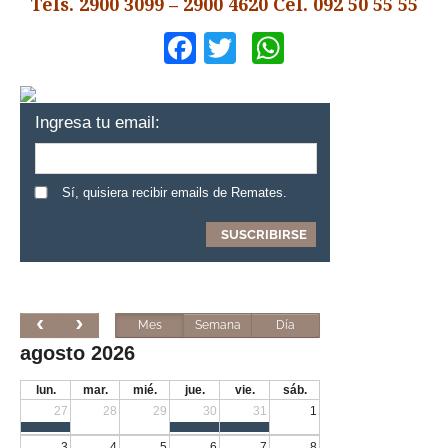
Tels. 2900 3099 – 2900 4620 Cel. 092 50 55 55
Facebook
Twitter
WhatsApp
Ingresa tu email:
Sí, quisiera recibir emails de Remates.
Mes
Semana
Día
agosto 2026
lun.
mar.
mié.
jue.
vie.
sáb.
27
28
29
30
31
1
3
4
5
6
7
8