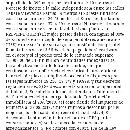
superficie de 390 m. que se deslinda así: 10 metros al
Noreste de frente a la calle Independencia entre las calles
Tabaré y Leyenda Patria; 39 metros al Sureste lindando
con el solar número 24; 10 metros al Suroeste, lindando
con el solar número 37; y 39 metros al Noroeste , lindando
con el solar número 26, todos del mismo plano.- SE
PREVIENE QUE: 1) El mejor postor deberá consignar el 30%
de su oferta en concepto de seña, en dólares americanos
(US$) y que serán de su cargo la comisión de compra del
Rematador o sea el 3,66 %, dicho pago deberá realizarse
en el acto y si el precio total de lo rematado superare
1.000.000 de UI (un millón de unidades indexadas) se
hará efectivo mediante letra de cambio, cheque
certificado, o transferencia electrónica de una entidad
bancaria de plaza, cumpliendo así con lo dispuesto por
las leyes números 19.210, 19.478 y 19.899, y sus decretos
reglamentarios; 2) Se desconoce la situación ocupacional
del bien; 3) Se solicitó informe de deuda a la Intendencia
de Canelones del que surge deuda de Contribución
Inmobiliaria al 29/8/2019, así como deuda del Impuesto de
Primaria al 27/08/2019, únicos rubros a descontar por el
mejor postor del saldo de precio de la subasta; 4) Se
desconoce la situación tributaria ante el BPS por las
construcciones; 5) Se desconoce la existencia de
arrendamientos; 6) No cumple con el art. 178 de la Ley