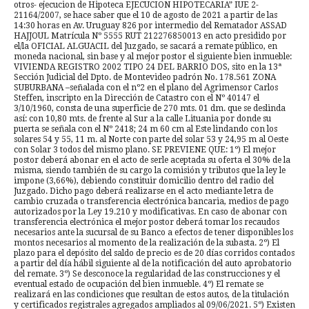
otros- ejecucion de Hipoteca EJECUCION HIPOTECARIA” IUE 2-
21164/2007, se hace saber que el 10 de agosto de 2021 a partir de las
14:30 horas en Av. Uruguay 826 por intermedio del Rematador ASSAD
HAJJOUL Matrícula Nº 5555 RUT 212276850013 en acto presidido por
el/la OFICIAL ALGUACIL del Juzgado, se sacará a remate público, en
moneda nacional, sin base y al mejor postor el siguiente bien inmueble:
VIVIENDA REGISTRO 2002 TIPO 24 DEL BARRIO DOS, sito en la 13ª
Sección Judicial del Dpto. de Montevideo padrón No. 178.561 ZONA
SUBURBANA –señalada con el nº2 en el plano del Agrimensor Carlos
Steffen, inscripto en la Dirección de Catastro con el Nº 40147 el
3/10/1960, consta de una superficie de 270 mts. 01 dm. que se deslinda
así: con 10,80 mts. de frente al Sur a la calle Lituania por donde su
puerta se señala con el Nº 2418; 24 m 60 cm al Este lindando con los
solares 54 y 55, 11 m. al Norte con parte del solar 53 y 24,95 m al Oeste
con Solar 3 todos del mismo plano. SE PREVIENE QUE: 1º) El mejor
postor deberá abonar en el acto de serle aceptada su oferta el 30% de la
misma, siendo también de su cargo la comisión y tributos que la ley le
impone (3,66%), debiendo constituir domicilio dentro del radio del
Juzgado. Dicho pago deberá realizarse en el acto mediante letra de
cambio cruzada o transferencia electrónica bancaria, medios de pago
autorizados por la Ley 19.210 y modificativas. En caso de abonar con
transferencia electrónica el mejor postor deberá tomar los recaudos
necesarios ante la sucursal de su Banco a efectos de tener disponibles los
montos necesarios al momento de la realización de la subasta. 2º) El
plazo para el depósito del saldo de precio es de 20 días corridos contados
a partir del día hábil siguiente al de la notificación del auto aprobatorio
del remate. 3º) Se desconoce la regularidad de las construcciones y el
eventual estado de ocupación del bien inmueble. 4º) El remate se
realizará en las condiciones que resultan de estos autos, de la titulación
y certificados registrales agregados ampliados al 09/06/2021. 5º) Existen