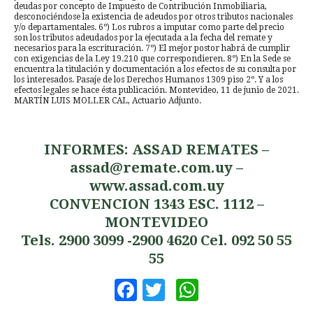
deudas por concepto de Impuesto de Contribución Inmobiliaria,
desconociéndose la existencia de adeudos por otros tributos nacionales
y/o departamentales. 6º) Los rubros a imputar como parte del precio
son los tributos adeudados por la ejecutada a la fecha del remate y
necesarios para la escrituración. 7º) El mejor postor habrá de cumplir
con exigencias de la Ley 19.210 que correspondieren. 8º) En la Sede se
encuentra la titulación y documentación a los efectos de su consulta por
los interesados. Pasaje de los Derechos Humanos 1309 piso 2º. Y a los
efectos legales se hace ésta publicación. Montevideo, 11 de junio de 2021.
MARTÍN LUIS MOLLER CAL, Actuario Adjunto.
INFORMES: ASSAD REMATES –
assad@remate.com.uy
–
www.assad.com.uy
CONVENCION 1343 ESC. 1112 –
MONTEVIDEO
Tels. 2900 3099 -2900 4620 Cel. 092 50 55
55
Facebook
Twitter
WhatsApp