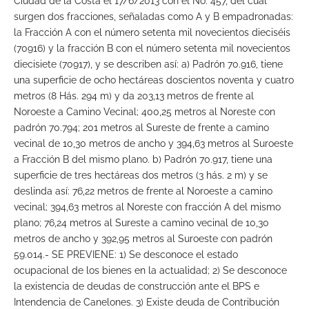
Ciudad de la Costa el 17/6/2013 con el No. 457, del cual
surgen dos fracciones, señaladas como A y B empadronadas:
la Fracción A con el número setenta mil novecientos dieciséis
(70916) y la fracción B con el número setenta mil novecientos
diecisiete (70917), y se describen así: a) Padrón 70.916, tiene
una superficie de ocho hectáreas doscientos noventa y cuatro
metros (8 Hás. 294 m) y da 203,13 metros de frente al
Noroeste a Camino Vecinal; 400,25 metros al Noreste con
padrón 70.794; 201 metros al Sureste de frente a camino
vecinal de 10,30 metros de ancho y 394,63 metros al Suroeste
a Fracción B del mismo plano. b) Padrón 70.917, tiene una
superficie de tres hectáreas dos metros (3 hás. 2 m) y se
deslinda así: 76,22 metros de frente al Noroeste a camino
vecinal; 394,63 metros al Noreste con fracción A del mismo
plano; 76,24 metros al Sureste a camino vecinal de 10,30
metros de ancho y 392,95 metros al Suroeste con padrón
59.014.- SE PREVIENE: 1) Se desconoce el estado
ocupacional de los bienes en la actualidad; 2) Se desconoce
la existencia de deudas de construcción ante el BPS e
Intendencia de Canelones. 3) Existe deuda de Contribución