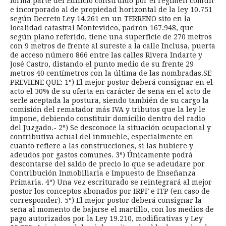
forma parte del Edificio construido por el régimen común
e incorporado al de propiedad horizontal de la ley 10.751
según Decreto Ley 14.261 en un TERRENO sito en la
localidad catastral Montevideo, padrón 167.948, que
según plano referido, tiene una superficie de 270 metros
con 9 metros de frente al sureste a la calle Inclusa, puerta
de acceso número 866 entre las calles Rivera Indarte y
José Castro, distando el punto medio de su frente 29
metros 40 centímetros con la última de las nombradas.SE
PREVIENE QUE: 1º) El mejor postor deberá consignar en el
acto el 30% de su oferta en carácter de seña en el acto de
serle aceptada la postura, siendo también de su cargo la
comisión del rematador más IVA y tributos que la ley le
impone, debiendo constituir domicilio dentro del radio
del Juzgado.- 2º) Se desconoce la situación ocupacional y
contributiva actual del inmueble, especialmente en
cuanto refiere a las construcciones, si las hubiere y
adeudos por gastos comunes. 3º) Únicamente podrá
descontarse del saldo de precio lo que se adeudare por
Contribución Inmobiliaria e Impuesto de Enseñanza
Primaria. 4º) Una vez escriturado se reintegrará al mejor
postor los conceptos abonados por IRPF e ITP (en caso de
corresponder). 5º) El mejor postor deberá consignar la
seña al momento de bajarse el martillo, con los medios de
pago autorizados por la Ley 19.210, modificativas y Ley