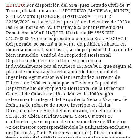
EDICTO:
Por disposición del Sr/a. Juez Letrado Civil de 4º
Turno, dictada en autos: “SPOTURNO, MARIELA c/ MUNIZ,
STELLA y otro EJECUCIÓN HIPOTECARIA – ”I U E 2-
32456/2022, se hace saber que el 8 de diciembre de 2023 a
las 14:30 horas en Av. Uruguay 826 por intermedio del
Rematador ASSAD HAJJOUL Matrícula Nº 5555 RUT
212276850013 en acto presidido por el/la Sr/a. ALGUACIL
del Juzgado, se sacará a la venta en pública subasta, en
moneda nacional, sin base, y al mejor postor del siguiente
bien inmueble: Unidad de Propiedad Horizontal
Departamento Cero Cero Uno, empadronada
individualmente con el número 167.948/001, que según el
plano de mensura y fraccionamiento horizontal del
Ingeniero Agrimensor Walter Fernández Barreiro de
Febrero de 1980, cotejado por la División Capital del
Departamento de Propiedad Horizontal de la Dirección
General de Catastro el 18 de Marzo de 1980 según
relevamiento integral del Arquitecto Nelson Vázquez de
fecha 14 de Febrero de 1980 e inscripto en dicha
Dirección el 8 de Abril del mismo año, con el número
91.580, se ubica en Planta Baja, a cota 0 metros 20
centímetros, se compone de una superficie de 61 metros
72 decímetros correspondiéndole la utilización exclusiva
del Jardín A y Patio B (bienes comunes). Dicha unidad