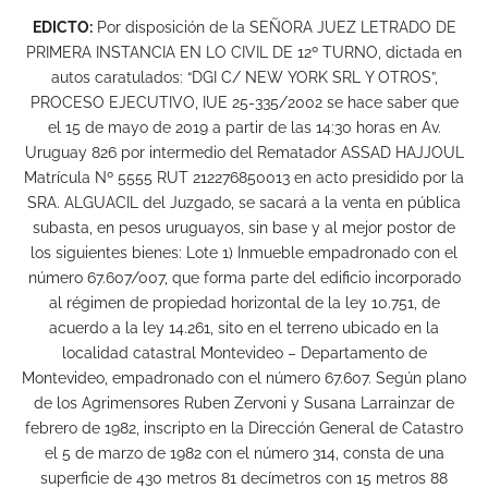
EDICTO:
Por disposición de la SEÑORA JUEZ LETRADO DE
PRIMERA INSTANCIA EN LO CIVIL DE 12º TURNO, dictada en
autos caratulados: “DGI C/ NEW YORK SRL Y OTROS”,
PROCESO EJECUTIVO, IUE 25-335/2002 se hace saber que
el 15 de mayo de 2019 a partir de las 14:30 horas en Av.
Uruguay 826 por intermedio del Rematador ASSAD HAJJOUL
Matrícula Nº 5555 RUT 212276850013 en acto presidido por la
SRA. ALGUACIL del Juzgado, se sacará a la venta en pública
subasta, en pesos uruguayos, sin base y al mejor postor de
los siguientes bienes: Lote 1) Inmueble empadronado con el
número 67.607/007, que forma parte del edificio incorporado
al régimen de propiedad horizontal de la ley 10.751, de
acuerdo a la ley 14.261, sito en el terreno ubicado en la
localidad catastral Montevideo – Departamento de
Montevideo, empadronado con el número 67.607. Según plano
de los Agrimensores Ruben Zervoni y Susana Larrainzar de
febrero de 1982, inscripto en la Dirección General de Catastro
el 5 de marzo de 1982 con el número 314, consta de una
superficie de 430 metros 81 decímetros con 15 metros 88