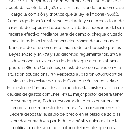
QUE: 1º) El mejor postor deberá abonar en el acto de serle
aceptada su oferta el 30% de la misma, siendo también de su
cargo la comisión y tributos que la ley le impone (3,66%).
Dicho pago deberá realizarse en el acto y si el precio total de
lo rematado superare las 40.000 Unidades indexadas deberá
hacerse efectivo mediante letra de cambio, cheque cruzado
no a la orden o transferencia electrónica de una entidad
bancaria de plaza en cumplimiento de lo dispuesto por las
Leyes 19.210 y 19.478 y sus decretos reglamentarios. 2º) Se
desconoce la existencia de deudas que afecten al bien
padrón 1880 de Canelones, su estado de conservación y la
situación ocupacional. 3º) Respecto al padrón 67.607/007 de
Montevideo existe deuda de Contribución Inmobiliaria e
Impuesto de Primaria, desconociéndose la existencia o no de
deudas de gastos comunes. 4º) El mejor postor deberá tener
presente que: a) Podrá descontar del precio contribución
inmobiliaria e impuesto de primaria (si correspondiere). b)
Deberá depositar el saldo de precio en el plazo de 20 días
corridos contados a partir del día hábil siguiente al de la
notificación del auto aprobatorio del remate, que no se