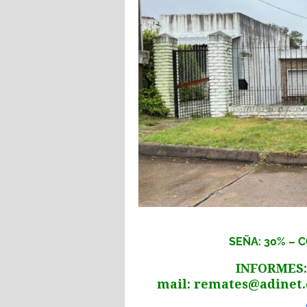
SEÑA: 30% – 
INFORMES: 2
mail:
remates@adinet.