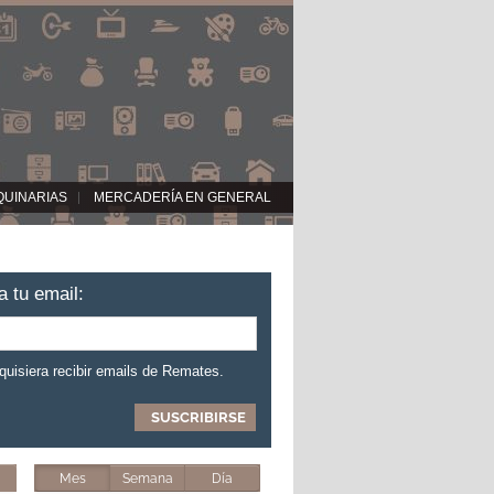
QUINARIAS
MERCADERÍA EN GENERAL
a tu email:
 quisiera recibir emails de Remates.
Mes
Semana
Día