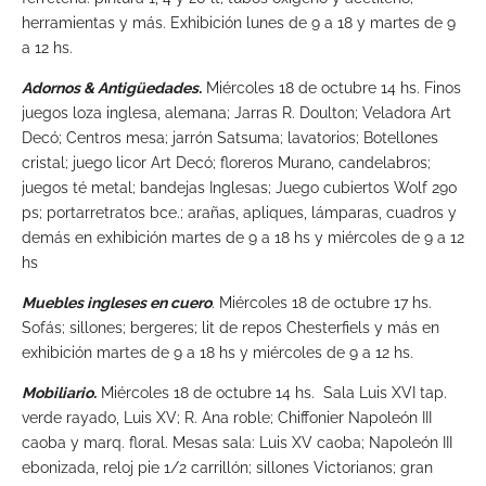
herramientas y más. Exhibición lunes de 9 a 18 y martes de 9
a 12 hs.
Adornos & Antigüedades.
Miércoles 18 de octubre 14 hs. Finos
juegos loza inglesa, alemana; Jarras R. Doulton; Veladora Art
Decó; Centros mesa; jarrón Satsuma; lavatorios; Botellones
cristal; juego licor Art Decó; floreros Murano, candelabros;
juegos té metal; bandejas Inglesas; Juego cubiertos Wolf 290
ps; portarretratos bce.; arañas, apliques, lámparas, cuadros y
demás en exhibición martes de 9 a 18 hs y miércoles de 9 a 12
hs
Muebles ingleses en cuero
. Miércoles 18 de octubre 17 hs.
Sofás; sillones; bergeres; lit de repos Chesterfiels y más en
exhibición martes de 9 a 18 hs y miércoles de 9 a 12 hs.
Mobiliario.
Miércoles 18 de octubre 14 hs. Sala Luis XVI tap.
verde rayado, Luis XV; R. Ana roble; Chiffonier Napoleón III
caoba y marq. floral. Mesas sala: Luis XV caoba; Napoleón III
ebonizada, reloj pie 1/2 carrillón; sillones Victorianos; gran