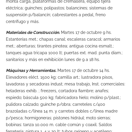
monta carga, plataformas de cremallera, equipo tijera
eléctrica; guinches; polipastos; balancines; sistemas de
suspensión p/balancín; cabrestantes a pedal, freno
centrífugo y más.
Materiales de Construcción.
Martes 17 de octubre 9 hs.
Estanterías met.; chapas canal; escaleras caracol; armarios
met.; aberturas; tirantes pinotea; antigua cocina esmalt.;
tanques agua tricapa 1000 lt; puertas ext. mad. punta diam.;
sanitarios y más en exhibición lunes de 9 a 18 hs.
Máquinas y Herramientas.
Martes 17 de octubre 14 hs.
Elevadores eléct. 1500 kg; camilla art.; lustradora pisos,
lavadoras y secadoras indust; mesa trabajo, Inst. comerciales:
heladeras exhib. ; freezers, cortadora fiambre; anafes;
espiedo; báscula 500 kg; fabricadora hielo; molino p/plast.;
pulidora calzado; guinche p/obra; carreteles c/400
brazoladas c/línea 14 m. y carretes dobles c/línea madre
p/pesca; hormigoneras; pistones hidrául; moto sierras;
bobinas: tanza 10.000 m. cable común y coaxil. Saldos
ferretería: pintura 1, 4 y 20 lt; tubos oxígeno y acetileno;