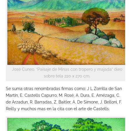
José Cuneo. “Paisaje de Minas con tropero y majada” óleo
sobre tela 220 x 270 cm.
Se suma otras renombradas firmas como: J L Zorrilla de San
Martín, E. Castells Capurro, M. Rosé, A. Dura, E. Amézaga, C.
de Arzadun, R. Barradas, Z. Baitler, A. De Simone, J. Belloni, F.
Reilly y muchos mas en la cita con el arte de Castells.