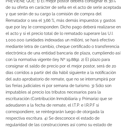
PREVIENE QUE: 1) El mejor postor deberá consignar el 30%
de su oferta en carácter de seña en el acto de serle aceptada
y que serán de su cargo la comisión de compra del
Rematador o sea el 3,66 %, más demás impuestos y gastos
que por ley le corresponden. Dicho pago deberá realizarse en
el acto y si el precio total de lo rematado superare las U.I.
1.000.000 (unidades indexadas un millón), se hará efectivo
mediante letra de cambio, cheque certificado o transferencia
electrónica de una entidad bancaria de plaza, cumpliendo así
con la normativa vigente (ley Nº 19.889). 2) El plazo para
consignar el saldo de precio por el mejor postor, será de 20
días corridos a partir del día hábil siguiente a la notificación
del auto aprobatorio de remate, que no se interrumpirá por
las ferias judiciales ni por semana de turismo. 3) Sólo son
imputables al precio los tributos necesarios para la
escrituración (Contribución Inmobiliaria y Primaria) que se
adeudaren a la fecha de remate, el I.T.P. e I.R.P.F si
correspondiere, se reintegrarán luego de otorgada la
respectiva escritura. 4) Se desconoce el estado de
regularidad de las construcciones así como su estado de