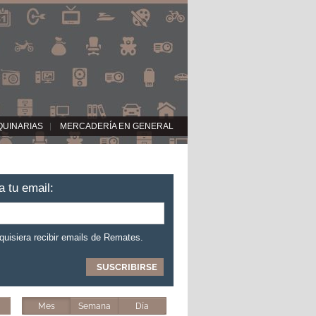
QUINARIAS
MERCADERÍA EN GENERAL
a tu email:
 quisiera recibir emails de Remates.
Mes
Semana
Día