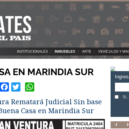
INSTITUCIONALES
INMUEBLES
ARTE
VEHÍCULOS Y MA
SA EN MARINDIA SUR
Ingres
Facebook
Twitter
WhatsApp
Sí,
ra Rematará Judicial Sin base
 Buena Casa en Marindia Sur