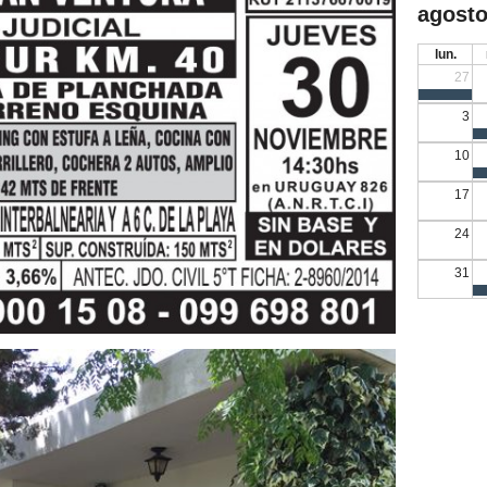
agosto
lun.
27
3
10
17
24
31