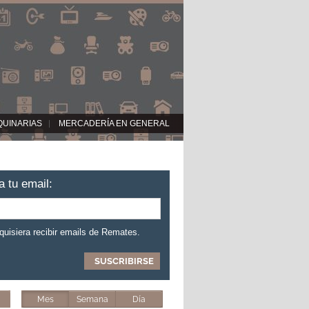
QUINARIAS
MERCADERÍA EN GENERAL
a tu email:
 quisiera recibir emails de Remates.
Mes
Semana
Día