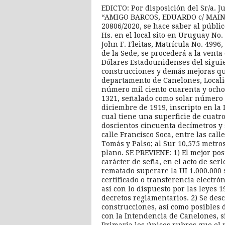
EDICTO: Por disposición del Sr/a. J
“AMIGO BARCOS, EDUARDO c/ MAINE
20806/2020, se hace saber al públic
Hs. en el local sito en Uruguay No.
John F. Fleitas, Matrícula No. 4996,
de la Sede, se procederá a la venta
Dólares Estadounidenses del siguie
construcciones y demás mejoras que 
departamento de Canelones, Locali
número mil ciento cuarenta y ocho
1321, señalado como solar número 1
diciembre de 1919, inscripto en la 
cual tiene una superficie de cuatro
doscientos cincuenta decímetros y s
calle Francisco Soca, entre las cal
Tomás y Palso; al Sur 10,575 metros
plano. SE PREVIENE: 1) El mejor pos
carácter de seña, en el acto de serle
rematado superare la UI 1.000.000 
certificado o transferencia electr
así con lo dispuesto por las leyes 1
decretos reglamentarios. 2) Se desc
construcciones, así como posibles 
con la Intendencia de Canelones, s