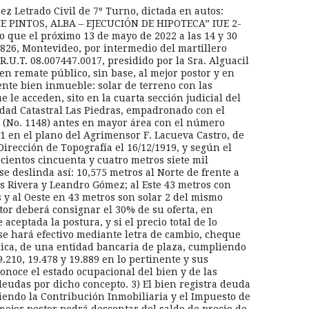
uez Letrado Civil de 7º Turno, dictada en autos:
 PINTOS, ALBA – EJECUCIÓN DE HIPOTECA” IUE 2-
o que el próximo 13 de mayo de 2022 a las 14 y 30
 826, Montevideo, por intermedio del martillero
 R.U.T. 08.007447.0017, presidido por la Sra. Alguacil
 en remate público, sin base, al mejor postor y en
nte bien inmueble: solar de terreno con las
le acceden, sito en la cuarta sección judicial del
dad Catastral Las Piedras, empadronado con el
 (No. 1148) antes en mayor área con el número
 en el plano del Agrimensor F. Lacueva Castro, de
Dirección de Topografía el 16/12/1919, y según el
cientos cincuenta y cuatro metros siete mil
e deslinda así: 10,575 metros al Norte de frente a
les Rivera y Leandro Gómez; al Este 43 metros con
 y al Oeste en 43 metros son solar 2 del mismo
tor deberá consignar el 30% de su oferta, en
 aceptada la postura, y si el precio total de lo
se hará efectivo mediante letra de cambio, cheque
ónica, de una entidad bancaria de plaza, cumpliendo
9.210, 19.478 y 19.889 en lo pertinente y sus
onoce el estado ocupacional del bien y de las
deudas por dicho concepto. 3) El bien registra deuda
iendo la Contribución Inmobiliaria y el Impuesto de