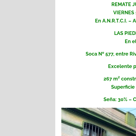
REMATE J
VIERNES 
En A.N.R.T.C.I. 
LAS PIE
En e
Soca Nº 577, entre R
Excelente 
267 m² constr
Superficie
Seña: 30% – 