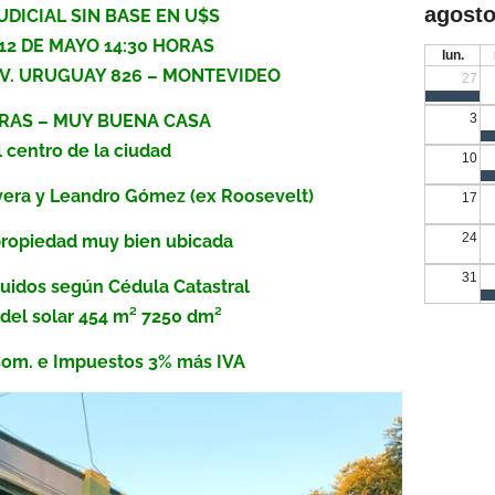
agosto
UDICIAL SIN BASE EN U$S
12 DE MAYO 14:30 HORAS
lun.
– AV. URUGUAY 826 – MONTEVIDEO
27
DRAS – MUY BUENA CASA
3
l centro de la ciudad
10
ivera y Leandro Gómez (ex Roosevelt)
17
24
propiedad muy bien ubicada
31
uidos según Cédula Catastral
 del solar 454 m² 7250 dm²
Com. e Impuestos 3% más IVA