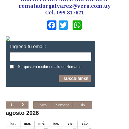
rematadorgalvarez@vera.com.uy
Cel. 099 817621
Facebook
Twitter
WhatsApp
Ingresa tu email:
Sí, quisiera recibir emails de Remates.
Mes
Semana
Día
agosto 2026
lun.
mar.
mié.
jue.
vie.
sáb.