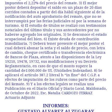
Impuestos el 2,22% del precio del remate. 3) El mejor
postor deberá depositar el saldo en un plazo de 20 días
corridos contados a partir del día hábil siguiente al de la
notificación del auto aprobatorio del remate, que no se
interrumpirá por las ferias judiciales ni por la semana de
turismo. 4) El estudio de títulos se realizó con testimonios
notariales del último título y sus antecedentes por no
haberse agregado los originales. 5) Se desconoce el estado
ocupacional del bien. 6) Existe deuda de contribución
Inmobiliaria. 7) Deberá tener presente el mejor postor el
cual deberá abonar la seña y el saldo de precio, con letra
de cambio, cheque certificado o transferencia electrónica
de Bancos de Plaza, atento a las disposiciones de la Ley
19210, 19478, 19732, sus modificaciones y su Decreto
Reglamentario, en caso de que el monto supere la
cantidad de1:000.000 de UI. (Unidades Indexadas). 8) Se
aplicará el artículo 387.2 literal h “in fine” del C.G.P. a
efectos de imputación de los rubros como parte del precio
del Remate. 9) Y a los efectos legales se realiza una
Publicación en el Diario Oficial y Diario Local. Maldonado,
de Octubre de 2022. Esc. Natalia CARDOZO FERRAZ
Actuario Adjunto
INFORMES:
GUSTAVO ALVAREZ ALZUGARAY