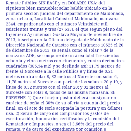
Remate Público SIN BASE y en DOLARES USA: del
siguiente bien Inmueble: solar baldío ubicado en la
primera sección judicial del departamento de Maldonado,
zona urbana, Localidad Catastral Maldonado, manzana
2344, empadronado con el número Veintisiete mil
seiscientos treinta y tres (27.633), el que según plano del
Ingeniero Agrimensor Gustavo Moyano de noviembre de
2013, inscripto en la Oficina delegada de Maldonado de la
Dirección Nacional de Catastro con el número 10625 el 20
de diciembre de 2013, se señala como el solar 7 de la
manzana ADB, se compone de un área total Trescientos
ochenta y cinco metros con cincuenta y cuatro decímetros
cuadrados (385,54 m2) y se deslinda así: 11,79 metros de
frente al Noroeste a la calle Pública 8 y línea de 0.21
metros contra solar 8; 32 metros al Noreste con solar 6;
11,78 metros al Sureste con parte de los solares 20 y 19, y
línea de 0,32 metros con el solar 20; y 32 metros al
Suroeste con solar 8, todos de las misma manzana. SE
PREVIENE: 1) Que el mejor postor deberá consignar en
carácter de seña el 30% de su oferta a cuenta del precio
final, en el acto de serle aceptada la postura y en dólares
usa. 2) Serán de cargo del comprador los gastos de
escrituración, honorarios certificados y la comisión del
Rematador e Impuestos, o sea el 3,66% del precio del
remate, y de cargo del expediente por comisión e