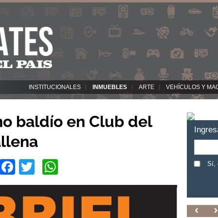
INSTITUCIONALES
INMUEBLES
ARTE
VEHÍCULOS Y MA
o baldío en Club del
Ingres
llena
Facebook
Twitter
WhatsApp
Sí,