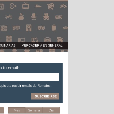
QUINARIAS
MERCADERÍA EN GENERAL
a tu email:
 quisiera recibir emails de Remates.
Mes
Semana
Día