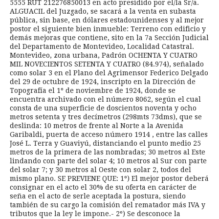
5555 RUT 212276850013 en acto presidido por el/la Sr/a.
ALGUACIL del Juzgado, se sacará a la venta en subasta
pública, sin base, en dólares estadounidenses y al mejor
postor el siguiente bien inmueble: Terreno con edificio y
demás mejoras que contiene, sito en la 7a Sección Judicial
del Departamento de Montevideo, Localidad Catastral.
Montevideo, zona urbana, Padrón OCHENTA Y CUATRO
MIL NOVECIENTOS SETENTA Y CUATRO (84.974), señalado
como solar 3 en el Plano del Agrimensor Federico Delgado
del 29 de octubre de 1924, inscripto en la Dirección de
Topografía el 1º de noviembre de 1924, donde se
encuentra archivado con el número 8062, según el cual
consta de una superficie de doscientos noventa y ocho
metros setenta y tres decímetros (298mts 73dms), que se
deslinda: 10 metros de frente al Norte a la Avenida
Garibaldi, puerta de acceso número 1914 , entre las calles
José L. Terra y Guaviyú, distanciando el punto medio 25
metros de la primera de las nombradas; 30 metros al Este
lindando con parte del solar 4; 10 metros al Sur con parte
del solar 7; y 30 metros al Oeste con solar 2, todos del
mismo plano. SE PREVIENE QUE: 1º) El mejor postor deberá
consignar en el acto el 30% de su oferta en carácter de
seña en el acto de serle aceptada la postura, siendo
también de su cargo la comisión del rematador más IVA y
tributos que la ley le impone.- 2º) Se desconoce la