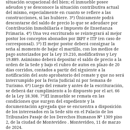
situación ocupacional del bien; el inmueble posee
adeudos y se desconoce la situación contributiva actual
del mismo, especialmente en cuanto se refiere a las
construcciones, si las hubiere. 3º) Únicamente podrá
descontarse del saldo de precio lo que se adeudare por
Contribución Inmobiliaria e Impuesto de Enseñanza
Primaria. 4º) Una vez escriturado se reintegrará al mejor
postor los conceptos abonados por IRPF e ITP (en caso de
corresponsal). 5º) El mejor postor deberá consignar la
seña al momento de bajar el martillo, con los medios de
pago autorizados por la Ley 19.210, modificativas y Ley
19.889. Asimismo deberá depositar el saldo de precio a la
orden de la Sede y bajo el rubro de autos en plazo de 20
días corridos, contados a partir del siguiente a la
notificación del auto aprobatorio del remate y que no será
interrumpido por la Feria Judicial ni por Semana de
Turismo. 6º) Luego del remate y antes de la escrituración,
se deberá dar cumplimiento a lo dispuesto por el art. 66
de la Ley 18.308. 7º)El inmueble se remata en las
condiciones que surgen del expediente y la
documentación agregada que se encuentra a disposición
de los interesados ​​en la Sede sito en el Palacio de los
Tribunales Pasaje de los Derechos Humanos Nº 1309 piso
2, de la ciudad de Montevideo . Montevideo, 11 de marzo
de 2024.