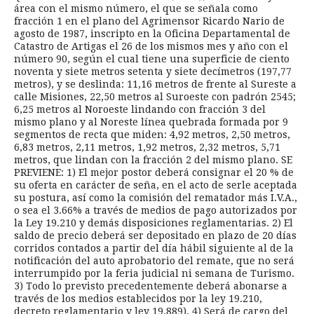
área con el mismo número, el que se señala como
fracción 1 en el plano del Agrimensor Ricardo Nario de
agosto de 1987, inscripto en la Oficina Departamental de
Catastro de Artigas el 26 de los mismos mes y año con el
número 90, según el cual tiene una superficie de ciento
noventa y siete metros setenta y siete decímetros (197,77
metros), y se deslinda: 11,16 metros de frente al Sureste a
calle Misiones, 22,50 metros al Suroeste con padrón 2545;
6,25 metros al Noroeste lindando con fracción 3 del
mismo plano y al Noreste línea quebrada formada por 9
segmentos de recta que miden: 4,92 metros, 2,50 metros,
6,83 metros, 2,11 metros, 1,92 metros, 2,32 metros, 5,71
metros, que lindan con la fracción 2 del mismo plano. SE
PREVIENE: 1) El mejor postor deberá consignar el 20 % de
su oferta en carácter de seña, en el acto de serle aceptada
su postura, así como la comisión del rematador más I.V.A.,
o sea el 3.66% a través de medios de pago autorizados por
la Ley 19.210 y demás disposiciones reglamentarias. 2) El
saldo de precio deberá ser depositado en plazo de 20 días
corridos contados a partir del día hábil siguiente al de la
notificación del auto aprobatorio del remate, que no será
interrumpido por la feria judicial ni semana de Turismo.
3) Todo lo previsto precedentemente deberá abonarse a
través de los medios establecidos por la ley 19.210,
decreto reglamentario y ley 19.889). 4) Será de cargo del