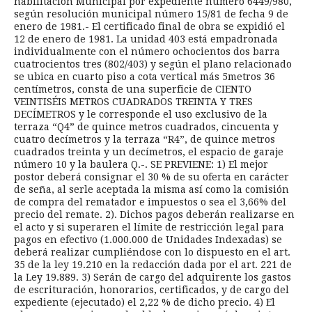
habilitación Municipal por expediente número 6449/980,
según resolución municipal número 15/81 de fecha 9 de
enero de 1981.- El certificado final de obra se expidió el
12 de enero de 1981. La unidad 403 está empadronada
individualmente con el número ochocientos dos barra
cuatrocientos tres (802/403) y según el plano relacionado
se ubica en cuarto piso a cota vertical más 5metros 36
centímetros, consta de una superficie de CIENTO
VEINTISÉIS METROS CUADRADOS TREINTA Y TRES
DECÍMETROS y le corresponde el uso exclusivo de la
terraza “Q4” de quince metros cuadrados, cincuenta y
cuatro decímetros y la terraza “R4”, de quince metros
cuadrados treinta y un decímetros, el espacio de garaje
número 10 y la baulera Q.-. SE PREVIENE: 1) El mejor
postor deberá consignar el 30 % de su oferta en carácter
de seña, al serle aceptada la misma así como la comisión
de compra del rematador e impuestos o sea el 3,66% del
precio del remate. 2). Dichos pagos deberán realizarse en
el acto y si superaren el límite de restricción legal para
pagos en efectivo (1.000.000 de Unidades Indexadas) se
deberá realizar cumpliéndose con lo dispuesto en el art.
35 de la ley 19.210 en la redacción dada por el art. 221 de
la Ley 19.889. 3) Serán de cargo del adquirente los gastos
de escrituración, honorarios, certificados, y de cargo del
expediente (ejecutado) el 2,22 % de dicho precio. 4) El