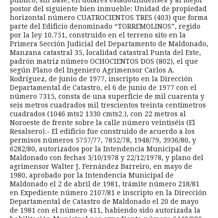
público, sin base, en dólares estadounidenses y al mejor
postor del siguiente bien inmueble: Unidad de propiedad
horizontal número CUATROCIENTOS TRES (403) que forma
parte del Edificio denominado “TORREMOLINOS”, regido
por la ley 10.751, construido en el terreno sito en la
Primera Sección Judicial del Departamento de Maldonado,
Manzana catastral 35, localidad catastral Punta del Este,
padrón matriz número OCHOCIENTOS DOS (802), el que
según Plano del Ingeniero Agrimensor Carlos A.
Rodríguez, de junio de 1977, inscripto en la Dirección
Departamental de Catastro, el 6 de junio de 1977 con el
número 7315, consta de una superficie de mil cuarenta y
seis metros cuadrados mil trescientos treinta centímetros
cuadrados (1046 mts2 1330 cmts2.), con 22 metros al
Noroeste de frente sobre la calle número veintiséis (El
Resalsero).- El edificio fue construido de acuerdo a los
permisos números 5757/77, 7852/78, 1948/79, 3936/80, y
6282/80, autorizados por la Intendencia Municipal de
Maldonado con fechas 3/10/1978 y 22/12/1978, y plano del
agrimensor Walter J. Fernández Barreiro, en mayo de
1980, aprobado por la Intendencia Municipal de
Maldonado el 2 de abril de 1981, trámite número 218/81
en Expediente número 2107/81 e inscripto en la Dirección
Departamental de Catastro de Maldonado el 20 de mayo
de 1981 con el número 411, habiendo sido autorizada la