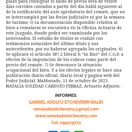
plazo para consignar el saldo de precio será de veinte
días corridos contados a partir del día hábil siguiente al
de la notificación del auto aprobatorio del remate, que no
se interrumpirá por las ferias judiciales ni por la semana
de turismo 5) La documentación disponible relativa al
bien a rematarse se encuentra en la Oficina Actuaria de
este Juzgado, donde podrá ser examinada por los
interesados. El estudio de títulos se realizó con
testimonios notariales del último título y sus
antecedentes, por no haberse agregado los originales. 6)
Se aplicará el artículo 387.2 literal h “in fine” del C.G.P. a
efectos de la imputación de los rubros como parte del
precio del remate. 7) Se desconoce la situación
ocupacional del bien. Y a los efectos legales se hace una
publicación diario oficial, diario local y pagina web del
Poder Judicial. Maldonado, 11 de octubre de 2023.
NATALIA SOLEDAD CARDOZO FERRAZ, Actuario Adjunto.
INFORMES:
GABRIEL ADOLFO ETCHEVERRY BALBI
rematadoretcheverry@gmail.com
www.rematadoretcheverry.com
Cel. 099279772