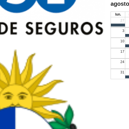
agosto
lun.
27
3
10
17
24
31