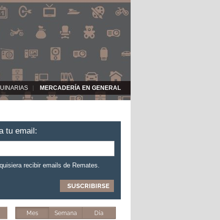
UINARIAS
MERCADERÍA EN GENERAL
a tu email:
 quisiera recibir emails de Remates.
Mes
Semana
Día