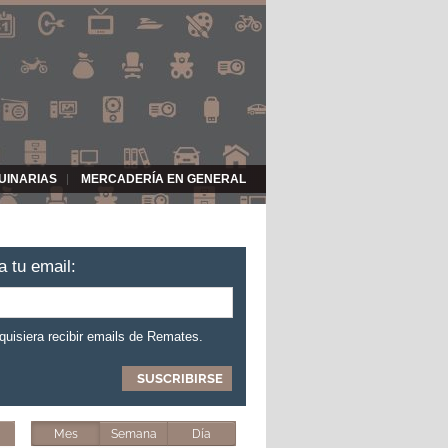
UINARIAS
MERCADERÍA EN GENERAL
a tu email:
 quisiera recibir emails de Remates.
Mes
Semana
Día