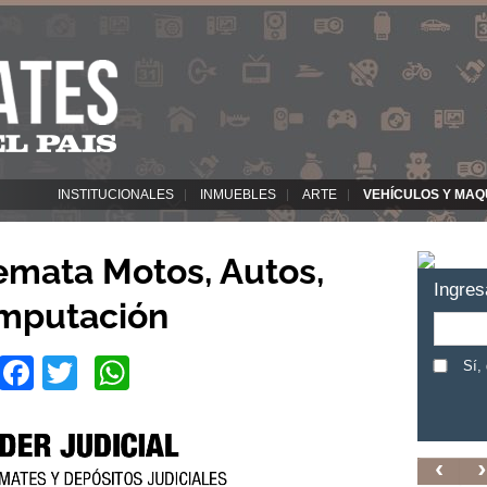
INSTITUCIONALES
INMUEBLES
ARTE
VEHÍCULOS Y MAQ
remata Motos, Autos,
Ingres
mputación
Facebook
Twitter
WhatsApp
Sí,