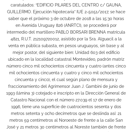
caratulados: “EDIFICIO PILARES DEL CENTRO c/ GAUNA,
GUILLERMO. Ejecución hipotecaria” IUE 2-5051/2017, se hace
saber que el próximo 3 de octubre de 2018 a las 15:30 horas
en Avenida Uruguay 826 (ANRTCI), se procederá por
intermedio del martillero PABLO BORSARI BRENNA matrícula
4821, R.U.T. 212109720012, asistido por la Sra. Alguacil a la
venta en pública subasta, en pesos uruguayos, sin base y al
mejor postor, del siguiente bien: Unidad 603 del edificio
ubicado en la localidad catastral Montevideo, padrón matriz
número cinco mil ochocientos cincuenta y cuatro (antes cinco
mil ochocientos cincuenta y cuatro y cinco mil ochocientos
cincuenta y cinco), el cual según plano de mensura y
fraccionamiento del Agrimensor Juan J. Gambini de junio de
1993 (lámina 3) cotejado e inscripto en la Dirección General de
Catastro Nacional con el número 27.039 el 17 de enero de
1996, tiene una superficie de cuatrocientos sesenta y dos
metros setenta y ocho decímetros que se deslinda así: 21
metros 59 centímetros al Noroeste de frente a la calle San
José y 21 metros 30 centímetros al Noreste también de frente