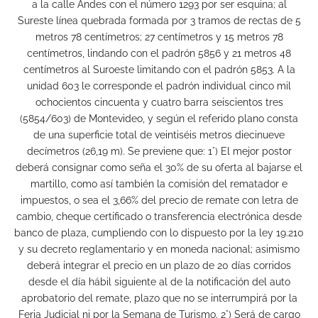
a la calle Andes con el número 1293 por ser esquina; al
Sureste línea quebrada formada por 3 tramos de rectas de 5
metros 78 centímetros; 27 centímetros y 15 metros 78
centímetros, lindando con el padrón 5856 y 21 metros 48
centímetros al Suroeste limitando con el padrón 5853. A la
unidad 603 le corresponde el padrón individual cinco mil
ochocientos cincuenta y cuatro barra seiscientos tres
(5854/603) de Montevideo, y según el referido plano consta
de una superficie total de veintiséis metros diecinueve
decímetros (26,19 m). Se previene que: 1°) El mejor postor
deberá consignar como seña el 30% de su oferta al bajarse el
martillo, como así también la comisión del rematador e
impuestos, o sea el 3,66% del precio de remate con letra de
cambio, cheque certificado o transferencia electrónica desde
banco de plaza, cumpliendo con lo dispuesto por la ley 19.210
y su decreto reglamentario y en moneda nacional; asimismo
deberá integrar el precio en un plazo de 20 días corridos
desde el día hábil siguiente al de la notificación del auto
aprobatorio del remate, plazo que no se interrumpirá por la
Feria Judicial ni por la Semana de Turismo. 2°) Será de cargo