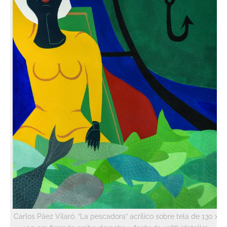
Carlos Páez Vilaró. “La pescadora” acrílico sobre tela de 130 x