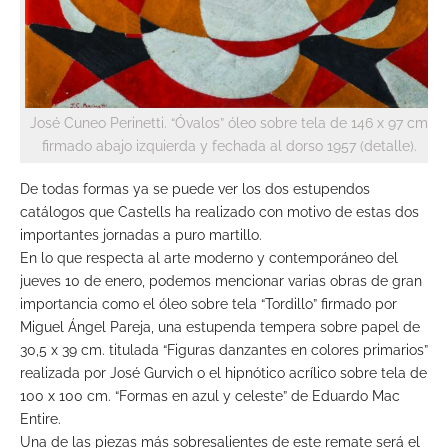
José Cuneo Perinetti. “Óvalos” óleo sobre tela de 146 x 97 cm
firmado abajo izquierda y fechada al dorso 1957 (detalle).
De todas formas ya se puede ver los dos estupendos
catálogos que Castells ha realizado con motivo de estas dos
importantes jornadas a puro martillo.
En lo que respecta al arte moderno y contemporáneo del
jueves 10 de enero, podemos mencionar varias obras de gran
importancia como el óleo sobre tela “Tordillo” firmado por
Miguel Ángel Pareja, una estupenda tempera sobre papel de
30,5 x 39 cm. titulada “Figuras danzantes en colores primarios”
realizada por José Gurvich o el hipnótico acrílico sobre tela de
100 x 100 cm. “Formas en azul y celeste” de Eduardo Mac
Entire.
Una de las piezas más sobresalientes de este remate será el