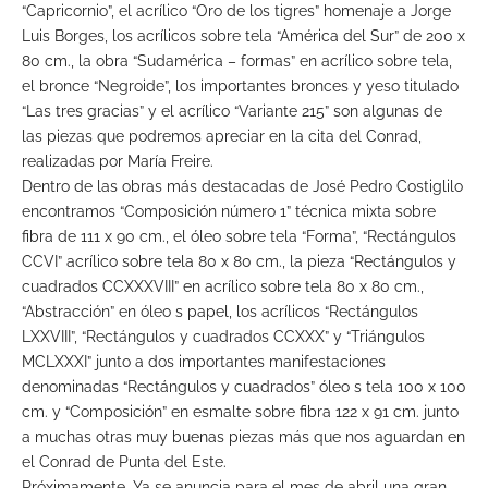
“Capricornio”, el acrílico “Oro de los tigres” homenaje a Jorge
Luis Borges, los acrílicos sobre tela “América del Sur” de 200 x
80 cm., la obra “Sudamérica – formas” en acrílico sobre tela,
el bronce “Negroide”, los importantes bronces y yeso titulado
“Las tres gracias” y el acrílico “Variante 215” son algunas de
las piezas que podremos apreciar en la cita del Conrad,
realizadas por María Freire.
Dentro de las obras más destacadas de José Pedro Costiglilo
encontramos “Composición número 1” técnica mixta sobre
fibra de 111 x 90 cm., el óleo sobre tela “Forma”, “Rectángulos
CCVI” acrílico sobre tela 80 x 80 cm., la pieza “Rectángulos y
cuadrados CCXXXVIII” en acrílico sobre tela 80 x 80 cm.,
“Abstracción” en óleo s papel, los acrílicos “Rectángulos
LXXVIII”, “Rectángulos y cuadrados CCXXX” y “Triángulos
MCLXXXI” junto a dos importantes manifestaciones
denominadas “Rectángulos y cuadrados” óleo s tela 100 x 100
cm. y “Composición” en esmalte sobre fibra 122 x 91 cm. junto
a muchas otras muy buenas piezas más que nos aguardan en
el Conrad de Punta del Este.
Próximamente. Ya se anuncia para el mes de abril una gran