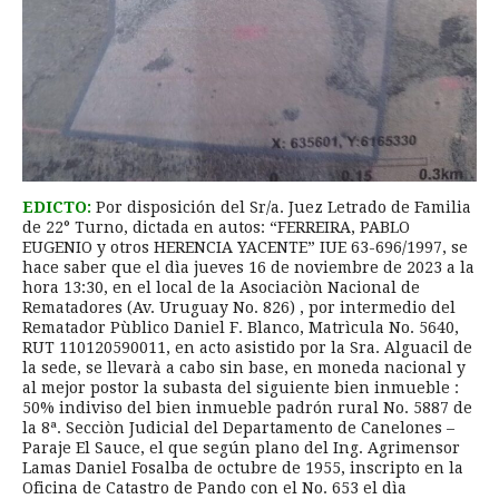
EDICTO:
Por disposición del Sr/a. Juez Letrado de Familia
de 22° Turno, dictada en autos: “FERREIRA, PABLO
EUGENIO y otros HERENCIA YACENTE” IUE 63-696/1997, se
hace saber que el dìa jueves 16 de noviembre de 2023 a la
hora 13:30, en el local de la Asociaciòn Nacional de
Rematadores (Av. Uruguay No. 826) , por intermedio del
Rematador Pùblico Daniel F. Blanco, Matrìcula No. 5640,
RUT 110120590011, en acto asistido por la Sra. Alguacil de
la sede, se llevarà a cabo sin base, en moneda nacional y
al mejor postor la subasta del siguiente bien inmueble :
50% indiviso del bien inmueble padrón rural No. 5887 de
la 8ª. Secciòn Judicial del Departamento de Canelones –
Paraje El Sauce, el que según plano del Ing. Agrimensor
Lamas Daniel Fosalba de octubre de 1955, inscripto en la
Oficina de Catastro de Pando con el No. 653 el dìa