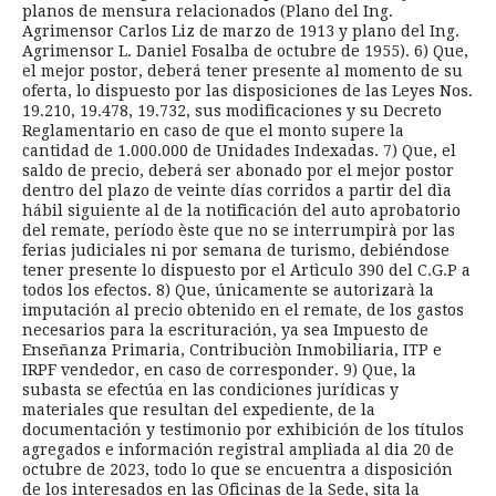
planos de mensura relacionados (Plano del Ing.
Agrimensor Carlos Liz de marzo de 1913 y plano del Ing.
Agrimensor L. Daniel Fosalba de octubre de 1955). 6) Que,
el mejor postor, deberá tener presente al momento de su
oferta, lo dispuesto por las disposiciones de las Leyes Nos.
19.210, 19.478, 19.732, sus modificaciones y su Decreto
Reglamentario en caso de que el monto supere la
cantidad de 1.000.000 de Unidades Indexadas. 7) Que, el
saldo de precio, deberá ser abonado por el mejor postor
dentro del plazo de veinte días corridos a partir del dìa
hábil siguiente al de la notificación del auto aprobatorio
del remate, período èste que no se interrumpirà por las
ferias judiciales ni por semana de turismo, debiéndose
tener presente lo dispuesto por el Artìculo 390 del C.G.P a
todos los efectos. 8) Que, únicamente se autorizarà la
imputación al precio obtenido en el remate, de los gastos
necesarios para la escrituración, ya sea Impuesto de
Enseñanza Primaria, Contribuciòn Inmobiliaria, ITP e
IRPF vendedor, en caso de corresponder. 9) Que, la
subasta se efectúa en las condiciones jurídicas y
materiales que resultan del expediente, de la
documentación y testimonio por exhibición de los títulos
agregados e información registral ampliada al dia 20 de
octubre de 2023, todo lo que se encuentra a disposición
de los interesados en las Oficinas de la Sede, sita la