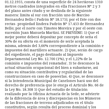
01.12.1955, consta de una superficie de 24 hectàreas 1310
metros cuadrados integrados en ella Fracciones Nº 2 y 3
del plano antes citado y se deslinda de la siguiente
manera: limita al sur con fracción uno de Narciso
Hernandez Bello ( Padrón Nº 18.175); por el Este con dos
rectas- propiedad lindera Padrón Nº 17.453 de Hernandez
Bello; por el norte con Timoteo Moreira y por el oeste con
sucesión Juan Manuela Martini. SE PREVIENE: 1) Que el
mejor postor deberá depositar por concepto de seña el
30% de su oferta en el momento de serle aceptada la
misma, además del 3,66% correspondiente a la comisión e
impuestos del martillero actuante. 2) Que, serán de cargo
del expediente, el pago destinado al Impuesto
Departamental Ley No. 12.700 (1%), y el 1,22% de la
comisión e impuestos del rematador. 3) Se desconoce la
actual situación ocupacional del bien a subastarse, asì
como su situación contributiva y regularidad de las
construcciones en caso de poseerlas. 4) Que, se desconoce
si la Intendencia Municipal de Canelones hará uso del
derecho de preferencia que le otorga el Artìculo No. 66 de
la Ley No. 18.308 5) Que del estudio de titulación
realizado por la Oficina Actuaria de la Sede, se advierte
de la diferencia de área y discrepancias en los Nùmeros
de las fracciones de terreno adjudicados en el título
constitutivo, según resulta del proceso dominial y los