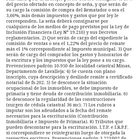
del precio ofertado en concepto de seña, y que serán de
su cargo la comisión de compra del Rematador o sea el
3,66%, más demás impuestos y gastos que por ley le
corresponden. La seña deberá consignarse por
cualquiera de los medios de pago previstos por la Ley de
Inclusión Financiera (Ley N° 19.210) y sus Decretos
reglamentarios. 2) Que serán de cargo del expediente la
comisión de ventas o sea el 1,22% del precio de remate
más el 1% correspondiente al Impuesto municipal. 3) Que
serán de cargo del comprador los gastos y honorarios de
la escritura y los impuestos que la ley pone a su cargo.
Prevenciones padrón 10.950 de localidad catastral Minas,
Departamento de Lavalleja: 4) Se cuenta con plano
inscripto, cuya descripción y deslinde remite a certificado
notarial de fs.202. 5) Se desconoce la situación
ocupacional de los inmuebles, se debe impuesto de
primaria y tiene deuda de contribución inmobiliaria. 6)
Se desconoce la regularidad de las construcciones
(surgen de cédula catastral 36 mc). 7) Los rubros a
imputar son los adeudados a la fecha del remate
necesarios para la escrituración (Contribución
Inmobiliaria e Impuesto de Primaria). 8) Tributos que
pueden descontarse para la escrituración. I.T.P. e I.R.P.F.
si correspondiere se reintegrarán luego de otorgada la
respectiva escritura. Prevenciones padrón 3.223/002 de