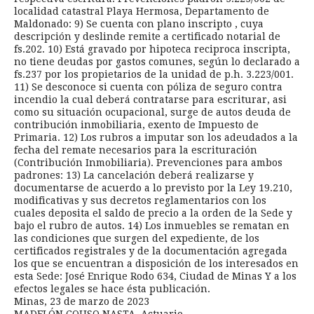
localidad catastral Playa Hermosa, Departamento de
Maldonado: 9) Se cuenta con plano inscripto , cuya
descripción y deslinde remite a certificado notarial de
fs.202. 10) Está gravado por hipoteca reciproca inscripta,
no tiene deudas por gastos comunes, según lo declarado a
fs.237 por los propietarios de la unidad de p.h. 3.223/001.
11) Se desconoce si cuenta con póliza de seguro contra
incendio la cual deberá contratarse para escriturar, asi
como su situación ocupacional, surge de autos deuda de
contribución inmobiliaria, exento de Impuesto de
Primaria. 12) Los rubros a imputar son los adeudados a la
fecha del remate necesarios para la escrituración
(Contribución Inmobiliaria). Prevenciones para ambos
padrones: 13) La cancelación deberá realizarse y
documentarse de acuerdo a lo previsto por la Ley 19.210,
modificativas y sus decretos reglamentarios con los
cuales deposita el saldo de precio a la orden de la Sede y
bajo el rubro de autos. 14) Los inmuebles se rematan en
las condiciones que surgen del expediente, de los
certificados registrales y de la documentación agregada
los que se encuentran a disposición de los interesados en
esta Sede: José Enrique Rodo 634, Ciudad de Minas Y a los
efectos legales se hace ésta publicación.
Minas, 23 de marzo de 2023
MADELÓN COUSO NASTA, Actuario