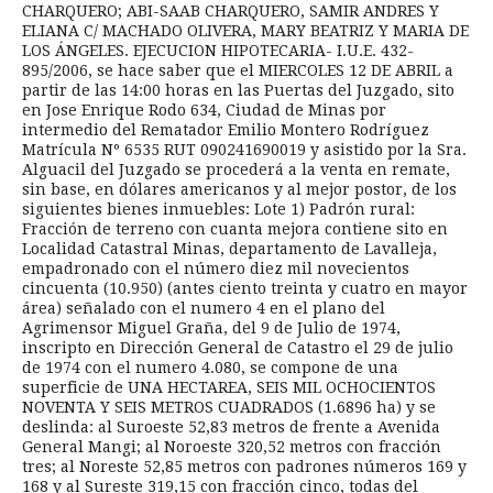
CHARQUERO; ABI-SAAB CHARQUERO, SAMIR ANDRES Y
ELIANA C/ MACHADO OLIVERA, MARY BEATRIZ Y MARIA DE
LOS ÁNGELES. EJECUCION HIPOTECARIA- I.U.E. 432-
895/2006, se hace saber que el MIERCOLES 12 DE ABRIL a
partir de las 14:00 horas en las Puertas del Juzgado, sito
en Jose Enrique Rodo 634, Ciudad de Minas por
intermedio del Rematador Emilio Montero Rodríguez
Matrícula Nº 6535 RUT 090241690019 y asistido por la Sra.
Alguacil del Juzgado se procederá a la venta en remate,
sin base, en dólares americanos y al mejor postor, de los
siguientes bienes inmuebles: Lote 1) Padrón rural:
Fracción de terreno con cuanta mejora contiene sito en
Localidad Catastral Minas, departamento de Lavalleja,
empadronado con el número diez mil novecientos
cincuenta (10.950) (antes ciento treinta y cuatro en mayor
área) señalado con el numero 4 en el plano del
Agrimensor Miguel Graña, del 9 de Julio de 1974,
inscripto en Dirección General de Catastro el 29 de julio
de 1974 con el numero 4.080, se compone de una
superficie de UNA HECTAREA, SEIS MIL OCHOCIENTOS
NOVENTA Y SEIS METROS CUADRADOS (1.6896 ha) y se
deslinda: al Suroeste 52,83 metros de frente a Avenida
General Mangi; al Noroeste 320,52 metros con fracción
tres; al Noreste 52,85 metros con padrones números 169 y
168 y al Sureste 319,15 con fracción cinco, todas del