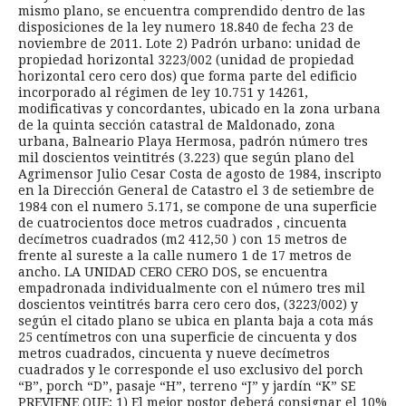
mismo plano, se encuentra comprendido dentro de las
disposiciones de la ley numero 18.840 de fecha 23 de
noviembre de 2011. Lote 2) Padrón urbano: unidad de
propiedad horizontal 3223/002 (unidad de propiedad
horizontal cero cero dos) que forma parte del edificio
incorporado al régimen de ley 10.751 y 14261,
modificativas y concordantes, ubicado en la zona urbana
de la quinta sección catastral de Maldonado, zona
urbana, Balneario Playa Hermosa, padrón número tres
mil doscientos veintitrés (3.223) que según plano del
Agrimensor Julio Cesar Costa de agosto de 1984, inscripto
en la Dirección General de Catastro el 3 de setiembre de
1984 con el numero 5.171, se compone de una superficie
de cuatrocientos doce metros cuadrados , cincuenta
decímetros cuadrados (m2 412,50 ) con 15 metros de
frente al sureste a la calle numero 1 de 17 metros de
ancho. LA UNIDAD CERO CERO DOS, se encuentra
empadronada individualmente con el número tres mil
doscientos veintitrés barra cero cero dos, (3223/002) y
según el citado plano se ubica en planta baja a cota más
25 centímetros con una superficie de cincuenta y dos
metros cuadrados, cincuenta y nueve decímetros
cuadrados y le corresponde el uso exclusivo del porch
“B”, porch “D”, pasaje “H”, terreno “J” y jardín “K” SE
PREVIENE QUE: 1) El mejor postor deberá consignar el 10%