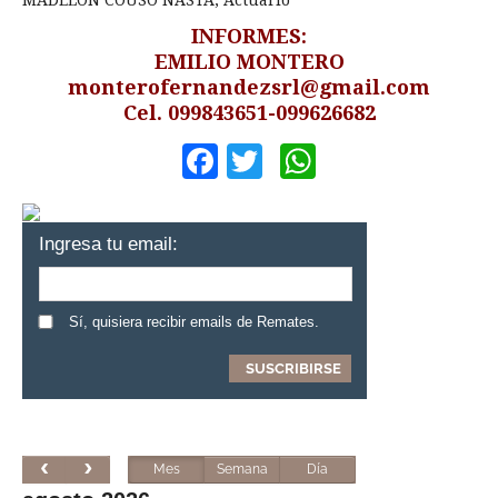
INFORMES:
EMILIO MONTERO
monterofernandezsrl@gmail.com
Cel. 099843651-099626682
Facebook
Twitter
WhatsApp
Ingresa tu email:
Sí, quisiera recibir emails de Remates.
Mes
Semana
Día