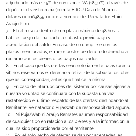
adjudicado más el 15% de comisión e IVA (18,30%) a través de
depósito o transferencia (cuenta BROU Caja de Ahorros
dólares 000169859-00001 a nombre del Rematador Elbio
Araújo Pirro.
7 – El retiro será dentro de un plazo máximo de 48 horas
hábiles luego de finalizada la subasta. previo pago y
acreditación del saldo. En caso de no cumplirse con los
plazos mencionados, el mejor postor perderá todo derecho a
reclamo por los bienes o los pagos realizados.
8 – En el caso que las ofertas sean notoriamente bajas (precio
vil) nos reservamos el derecho a retirar de la subasta los lotes
que así correspondan, antes que finalice la misma.
9 – En caso de interrupciones del sistema por causas ajenas a
nuestra voluntad se continuará con la subasta una vez
restablecido el último respaldo de las ofertas; deslindando al
Remitente, Rematador o Pujasweb de responsabilidad alguna.
10 – Ni PujasWeb ni Araújo Remates asumen responsabilidad
de cualquier tipo en relación a los bienes y a la información la
cual ha sido proporcionada por el remitente.
11 – Por el solo hecho de ofertar, se dan por aceptadas las