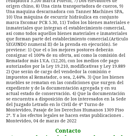
rebajadora 3.200 marca Poletto, 7) Dos elevadores de
origen chino, 8) Una cinta transportadora de cueros, 9)
Una maquina descarnadora con Tanner Machines SPA,
10) Una máquina de escurrir hidráulica en conjunto
marca Escomar PCR 5.30, 11) Todos los bienes materiales e
inmateriales que integran el establecimiento comercial,
así como todos aquellos bienes materiales e inmateriales
que forman parte del establecimiento comercial.(Articulo
SEGUNDO numeral II) de la prenda en ejecución). Se
previene: 1) Que el o los mejores postores deberán
consignar el 100% de su oferta, así como la comisión del
Rematador más I.V.A. (12,20), con los medios cde pago
autorizados por la Ley 19.210, modificativas y Ley 19.889
2) Que serán de cargo del vendedor la comisión e
impuestos al Rematador, o sea, 2,44%. 3) Que los bienes
muebles se rematan en las condiciones que surgen del
expediente y de la documentación agregada y en su
actual estado de conservación. 4) Que la documentación
se encuentra a disposición de los interesados en la Sede
del Juzgado Letrado en lo Civil de 4º Turno de
Montevideo, Pasaje de los Derechos Humanos 1309 Piso
2º. Y a los efectos legales se hacen estas publicaciones .
Montevideo, 04 de marzo de 2022
Contacto