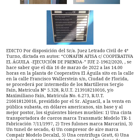
EDICTO Por disposición del Sr/a. Juez Letrado Civil de 4º
Turno, dictada en autos: “CONAFIN AFISA c/ COOPERATIVA
EL ÁGUILA -EJECUCIÓN DE PRENDA-” IUE 2-1962/2020, , se
hace saber que el día 16 de marzo de 2022 a las 14.00
horas en la planta de Cooperativa El Águila sito en la calle
en la calle Francisco Wallerstein s/n, Ciudad de Florida,
se procederá por intermedio de los Martilleros Sergio
Fain, Matrícula Nº 5.328, R.U.T. 213918210016, y/o
Maximiliano Fain, Matricula No. 6.273, R.U.T.
216618120016, presidido por el Sr. Alguacil, a la venta en
pública subasta, en dólares americanos, sin base y al
mejor postor, los siguientes bienes muebles: 1) Una cinta
transportadora de cueros marca Transmatic Modelo TR-1
Fabricación 7/11/1997, 2) Tres fulones marca Marcarini, 3)
Un tunel de secado, 4) Un compresor de aire marca
Compair Modelo Decalxl, 5) Una centrifuga Gratt, 6) Una